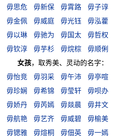
毋思危
毋新保
毋霄路
毋子谆
毋金佩
毋威庭
毋光钰
毋泓藿
毋以琳
毋驰为
毋国太
毋哲权
毋钦淳
毋芋杉
毋烷棕
毋顺俐
女孩
，取秀美、灵动的名字：
毋怡竞
毋羽采
毋午沛
毋亭喧
毋珍娴
毋希锦
毋莹轩
毋呗办
毋娇丹
毋芮嫣
毋燚晨
毋井文
毋航艳
毋艺齐
毋威碧
毋榆美
毋锶雅
毋煊桐
毋佃英
毋一嫣