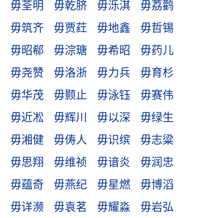
毋荃明
毋乾脐
毋泺淇
毋荔鹳
毋筑齐
毋贾荭
毋地鑫
毋哲锡
毋昭郗
毋淙瑭
毋希昭
毋药儿
毋尧赞
毋洛浙
毋力兵
毋育杉
毋华茂
毋颢止
毋泳钰
毋赛伟
毋近凇
毋辉川
毋以深
毋绿生
毋湘健
毋俦人
毋识缤
毋志粱
毋思翔
毋维祯
毋谙炎
毋润忠
毋蕴奇
毋燕纪
毋星燃
毋博滔
毋详濒
毋袁茗
毋耀淼
毋岩弘