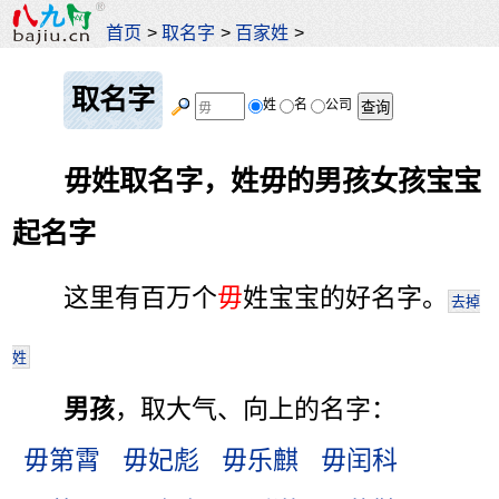
首页
>
取名字
>
百家姓
>
取名字
姓
名
公司
毋姓取名字，姓毋的男孩女孩宝宝
起名字
这里有百万个
毋
姓宝宝的好名字。
去掉
姓
男孩
，取大气、向上的名字：
毋第霄
毋妃彪
毋乐麒
毋闰科