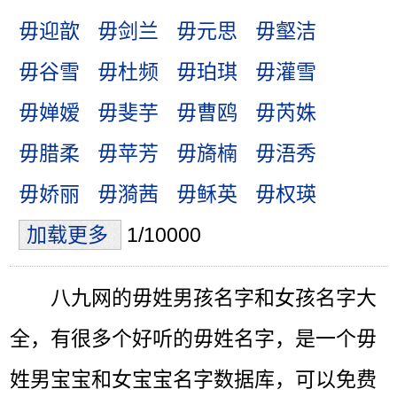
毋迎歆
毋剑兰
毋元思
毋壑洁
毋谷雪
毋杜频
毋珀琪
毋灌雪
毋婵嫒
毋斐芋
毋曹鸥
毋芮姝
毋腊柔
毋苹芳
毋旖楠
毋浯秀
毋娇丽
毋漪茜
毋稣英
毋权瑛
加载更多
1/10000
八九网的毋姓男孩名字和女孩名字大
全，有很多个好听的毋姓名字，是一个毋
姓男宝宝和女宝宝名字数据库，可以免费