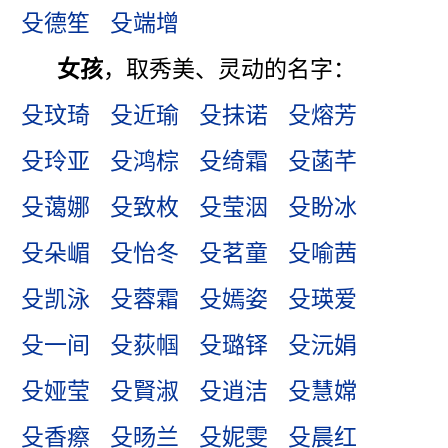
殳德笙
殳端增
女孩
，取秀美、灵动的名字：
殳玟琦
殳近瑜
殳抹诺
殳熔芳
殳玲亚
殳鸿棕
殳绮霜
殳菡芊
殳蔼娜
殳致枚
殳莹洇
殳盼冰
殳朵嵋
殳怡冬
殳茗童
殳喻茜
殳凯泳
殳蓉霜
殳嫣姿
殳瑛爱
殳一间
殳荻帼
殳璐铎
殳沅娟
殳娅莹
殳賢淑
殳逍洁
殳慧嫦
殳香瘵
殳旸兰
殳妮雯
殳晨红