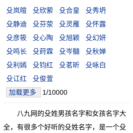
殳岚暄
殳欣萦
殳合皇
殳秀坍
殳静迪
殳芬荥
殳灵雁
殳怀露
殳彦筱
殳心陶
殳旭颖
殳幻妍
殳鸣长
殳莳霖
殳岑髓
殳秋婵
殳利嫣
殳钧红
殳茗昕
殳咏白
殳讧红
殳俊萱
加载更多
1/10000
八九网的殳姓男孩名字和女孩名字大
全，有很多个好听的殳姓名字，是一个殳