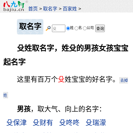
首页
>
取名字
>
百家姓
>
取名字
姓
名
公司
殳姓取名字，姓殳的男孩女孩宝宝
起名字
这里有百万个
殳
姓宝宝的好名字。
去掉
姓
男孩
，取大气、向上的名字：
殳保津
殳财有
殳咚咚
殳瑞濛