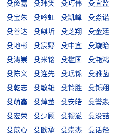
殳俭嘉
殳玮笑
殳巧伟
殳宜监
殳宝朱
殳吟虹
殳凯峰
殳淼诺
殳善达
殳麒圻
殳芝翔
殳金廷
殳地彬
殳宸野
殳中宜
殳璇眙
殳涛崇
殳米铭
殳槛国
殳滟鸿
殳陈义
殳连先
殳珉铄
殳雅菡
殳乾志
殳敏雄
殳铃胜
殳铄翔
殳萌鑫
殳焯萤
殳安皓
殳誉淼
殳宏荣
殳少顾
殳镯滋
殳浚喆
殳苡心
殳欧承
殳崇杰
殳话羟