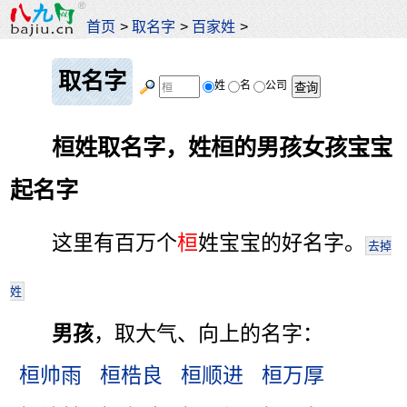
首页
>
取名字
>
百家姓
>
取名字
姓
名
公司
桓姓取名字，姓桓的男孩女孩宝宝
起名字
这里有百万个
桓
姓宝宝的好名字。
去掉
姓
男孩
，取大气、向上的名字：
桓帅雨
桓梏良
桓顺进
桓万厚