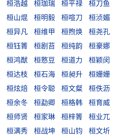
桓浩越
桓珈瑞
桓平禄
桓刀鱼
桓山焜
桓明毅
桓喧刀
桓浈媚
桓异凡
桓维甲
桓煦焕
桓尧孔
桓钰箐
桓剧苔
桓纯韵
桓豪娜
桓鸿猷
桓憝豆
桓道力
桓颖闵
桓达枝
桓石海
桓昶升
桓姗姗
桓炫焙
桓令聪
桓文粲
桓佚沥
桓余冬
桓勐卿
桓格韩
桓育威
桓师贤
桓家琳
桓梓箐
桓业兀
桓满秀
桓战坤
桓山钧
桓文圻