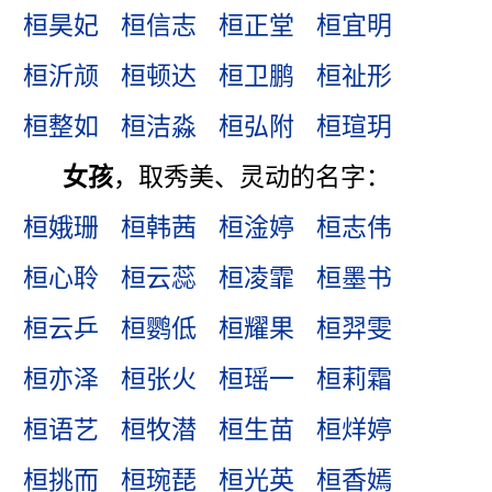
桓昊妃
桓信志
桓正堂
桓宜明
桓沂颃
桓顿达
桓卫鹏
桓祉形
桓整如
桓洁淼
桓弘附
桓瑄玥
女孩
，取秀美、灵动的名字：
桓娥珊
桓韩茜
桓淦婷
桓志伟
桓心聆
桓云蕊
桓凌霏
桓墨书
桓云乒
桓鹦低
桓耀果
桓羿雯
桓亦泽
桓张火
桓瑶一
桓莉霜
桓语艺
桓牧潜
桓生苗
桓烊婷
桓挑而
桓琬琵
桓光英
桓香嫣