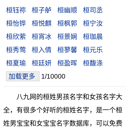
桓钰祢
桓子舻
桓幽顺
桓司丞
桓怡铧
桓悦麒
桓枫郭
桓宁汝
桓欣萦
桓宵冰
桓景娴
桓珈晨
桓秀莺
桓入倩
桓蓼馨
桓元乐
桓夏瑜
桓廷妍
桓盈晖
桓馥涤
加载更多
1/10000
八九网的桓姓男孩名字和女孩名字大
全，有很多个好听的桓姓名字，是一个桓
姓男宝宝和女宝宝名字数据库，可以免费