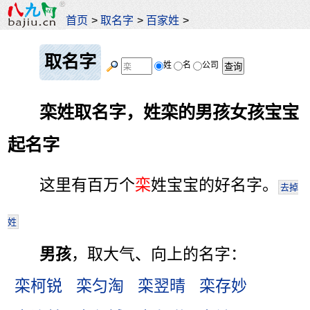
首页
>
取名字
>
百家姓
>
取名字
姓
名
公司
栾姓取名字，姓栾的男孩女孩宝宝
起名字
这里有百万个
栾
姓宝宝的好名字。
去掉
姓
男孩
，取大气、向上的名字：
栾柯锐
栾匀淘
栾翌晴
栾存妙