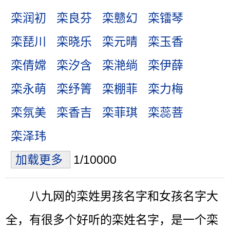
栾润初
栾良芬
栾戆幻
栾镭琴
栾琵川
栾晓乐
栾元晴
栾玉香
栾倩嫦
栾汐含
栾滟绱
栾伊薛
栾永萌
栾纾箐
栾棚菲
栾力梅
栾氛美
栾香吉
栾菲琪
栾蕊菩
栾泽玮
加载更多
1/10000
八九网的栾姓男孩名字和女孩名字大
全，有很多个好听的栾姓名字，是一个栾