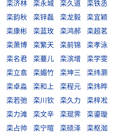
栾济林
栾永城
栾久道
栾铁丞
栾韵秋
栾锌磊
栾龙毅
栾宜颖
栾康彬
栾蓝玫
栾鸿郝
栾超茗
栾萧博
栾繁天
栾前锦
栾孝泳
栾名君
栾蔓儿
栾滨增
栾学雯
栾立翕
栾媚竹
栾坤三
栾纬灏
栾卓淼
栾和上
栾程元
栾炜晔
栾若弛
栾川钦
栾久力
栾梓凇
栾力滩
栾文辛
栾琨霁
栾鎏璇
栾占帅
栾宁暄
栾硕泽
栾枢洳