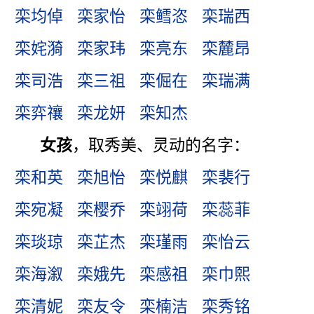
栾均倬
栾家怡
栾鳕恣
栾瑞西
栾姹漪
栾家玮
栾亮东
栾麓昂
栾司浩
栾三祖
栾倔在
栾瑞满
栾弈禳
栾龙妍
栾知杰
女孩
，取秀美、灵动的名字：
栾和英
栾旭怡
栾悦麒
栾裴行
栾宛凝
栾樱乔
栾翊荷
栾蕊菲
栾琰琼
栾芷杰
栾瑾雨
栾怡云
栾海溆
栾娥先
栾感祖
栾巾熙
栾清妮
栾友令
栾楠洁
栾秀铭