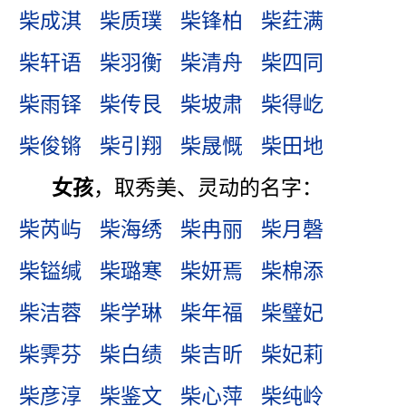
柴成淇
柴质璞
柴锋柏
柴荭满
柴轩语
柴羽衡
柴清舟
柴四同
柴雨铎
柴传艮
柴坡肃
柴得屹
柴俊锵
柴引翔
柴晟慨
柴田地
女孩
，取秀美、灵动的名字：
柴芮屿
柴海绣
柴冉丽
柴月磬
柴镒缄
柴璐寒
柴妍焉
柴棉添
柴洁蓉
柴学琳
柴年福
柴璧妃
柴霁芬
柴白绩
柴吉昕
柴妃莉
柴彦淳
柴鉴文
柴心萍
柴纯岭