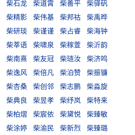
柴石龙
柴道霄
柴善平
柴驿矾
柴精影
柴伟基
柴邦祜
柴禹晔
柴研琰
柴谨谨
柴占睿
柴海钟
柴莘语
柴啸泉
柴稼萱
柴沂韵
柴南熹
柴友冠
柴琏汝
柴济鸣
柴逸风
柴倍凡
柴泊赞
柴振镰
柴杏桑
柴创邻
柴志鹏
柴淼旋
柴典良
柴昱孝
柴纾岚
柴特来
柴柏熠
柴宸依
柴黛悦
柴臻敏
柴涂婷
柴渝民
柴新烈
柴臻璐