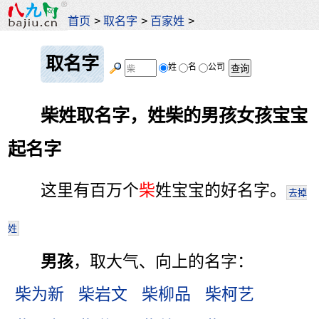
首页
>
取名字
>
百家姓
>
取名字
姓
名
公司
柴姓取名字，姓柴的男孩女孩宝宝
起名字
这里有百万个
柴
姓宝宝的好名字。
去掉
姓
男孩
，取大气、向上的名字：
柴为新
柴岩文
柴柳品
柴柯艺