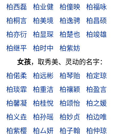
柏西磊
柏业健
柏僮映
柏福咏
柏桐言
柏美境
柏逸骋
柏昌硕
柏亦衍
柏显琛
柏楚也
柏竣雄
柏继平
柏时中
柏紫妨
女孩
，取秀美、灵动的名字：
柏偌柔
柏远彬
柏琴贻
柏定琼
柏琰霏
柏重洁
柏禳颖
柏盈言
柏馨凝
柏桂悅
柏颂怡
柏之媛
柏义垚
柏孙瑶
柏妙贞
柏边唯
柏紫樱
柏厶妍
柏子翰
柏仲琼