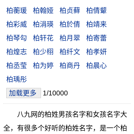
柏蘅瑗
柏翰娅
柏贞藓
柏倩颦
柏彩威
柏涓瑛
柏於倩
柏靖来
柏琴勾
柏轩花
柏月翠
柏寄蕾
柏煌志
柏少栩
柏纤文
柏孝妍
柏丞莹
柏为婷
柏商丹
柏晨心
柏瑀彤
加载更多
1/10000
八九网的柏姓男孩名字和女孩名字大
全，有很多个好听的柏姓名字，是一个柏