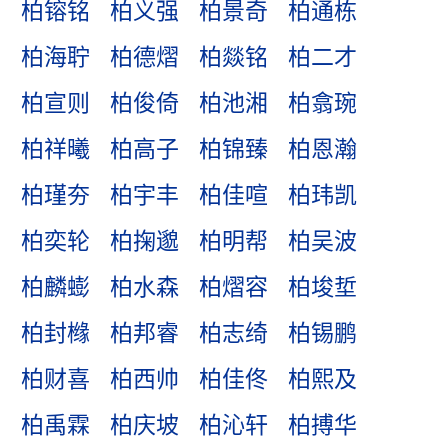
柏镕铭
柏义强
柏景奇
柏通栋
柏海聍
柏德熠
柏燚铭
柏二才
柏宣则
柏俊倚
柏池湘
柏翕琬
柏祥曦
柏高子
柏锦臻
柏恩瀚
柏瑾夯
柏宇丰
柏佳喧
柏玮凯
柏奕轮
柏掬邈
柏明帮
柏吴波
柏麟蟛
柏水森
柏熠容
柏埈埑
柏封橼
柏邦睿
柏志绮
柏锡鹏
柏财喜
柏西帅
柏佳佟
柏熙及
柏禹霖
柏庆坡
柏沁轩
柏搏华