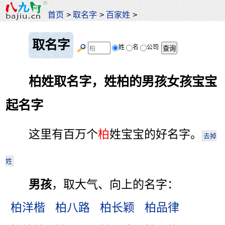
首页
>
取名字
>
百家姓
>
取名字
姓
名
公司
柏姓取名字，姓柏的男孩女孩宝宝
起名字
这里有百万个
柏
姓宝宝的好名字。
去掉
姓
男孩
，取大气、向上的名字：
柏洋楷
柏八路
柏长颖
柏品律