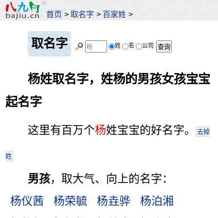
首页
>
取名字
>
百家姓
>
取名字
姓
名
公司
杨姓取名字，姓杨的男孩女孩宝宝
起名字
这里有百万个
杨
姓宝宝的好名字。
去掉
姓
男孩
，取大气、向上的名字：
杨仪茜
杨荣毓
杨垚骅
杨泊湘