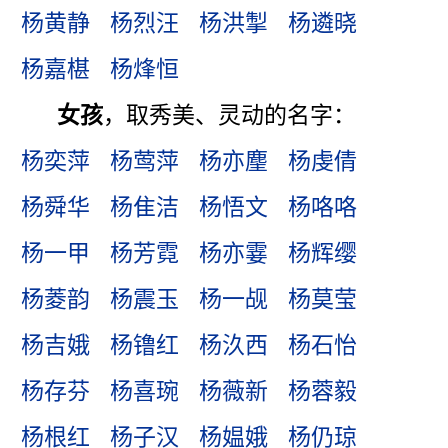
杨黄静
杨烈汪
杨洪掣
杨遴晓
杨嘉椹
杨烽恒
女孩
，取秀美、灵动的名字：
杨奕萍
杨莺萍
杨亦麈
杨虔倩
杨舜华
杨隹洁
杨悟文
杨咯咯
杨一甲
杨芳霓
杨亦霎
杨辉缨
杨菱韵
杨震玉
杨一觇
杨莫莹
杨吉娥
杨镥红
杨汣西
杨石怡
杨存芬
杨喜琬
杨薇新
杨蓉毅
杨根红
杨子汉
杨媪娥
杨仍琼