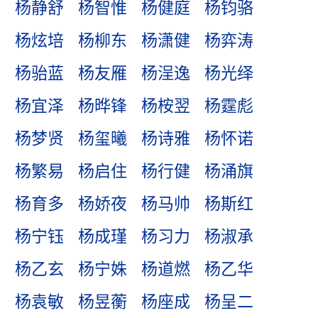
杨静舒
杨智惟
杨健庭
杨钧骆
杨炫培
杨柳东
杨潇健
杨弈涛
杨骀蓝
杨友雁
杨浧逸
杨光绎
杨宜泽
杨晔锋
杨桉翌
杨霆彪
杨梦贤
杨玺曦
杨诗雅
杨怀诺
杨繁易
杨启住
杨行健
杨涌旗
杨育多
杨娇夜
杨马帅
杨斯红
杨宁钰
杨成瑾
杨习力
杨淑承
杨乙玄
杨宁姝
杨道燃
杨乙华
杨袁敏
杨昱蘅
杨座成
杨呈二