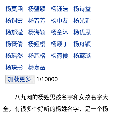
杨莫涵
杨璧颖
杨钰洁
杨诗益
杨铜霞
杨若芳
杨中友
杨光延
杨邡滢
杨海颖
杨童沐
杨优思
杨薇倩
杨娅樱
杨颖丁
杨舟颖
杨瑶然
杨芯榕
杨荷侯
杨莺璐
杨玦彤
杨嘉岳
加载更多
1/10000
八九网的杨姓男孩名字和女孩名字大
全，有很多个好听的杨姓名字，是一个杨