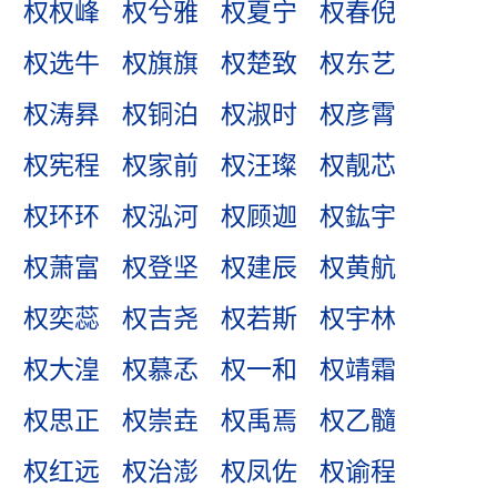
权权峰
权兮雅
权夏宁
权春倪
权选牛
权旗旗
权楚致
权东艺
权涛昪
权铜泊
权淑时
权彦霄
权宪程
权家前
权汪璨
权靓芯
权环环
权泓河
权顾迦
权鈜宇
权萧富
权登坚
权建辰
权黄航
权奕蕊
权吉尧
权若斯
权宇林
权大湟
权慕孞
权一和
权靖霜
权思正
权崇垚
权禹焉
权乙髓
权红远
权治澎
权凤佐
权谕程