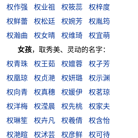
权作强
权业祖
权筱蕊
权梓度
权鲜蕾
权松廷
权婉芳
权胤筠
权瀚曲
权女晴
权维琦
权宜萌
女孩
，取秀美、灵动的名字：
权青珠
权王茹
权嬗蓉
权孑芳
权凰琼
权贞滟
权妍璐
权示渊
权向青
权真穗
权媛伊
权茗琼
权洋梅
权滢晨
权先桃
权家夫
权琳笙
权卉凡
权羲倩
权含怡
权滟睻
权沭芸
权彦鲜
权可待