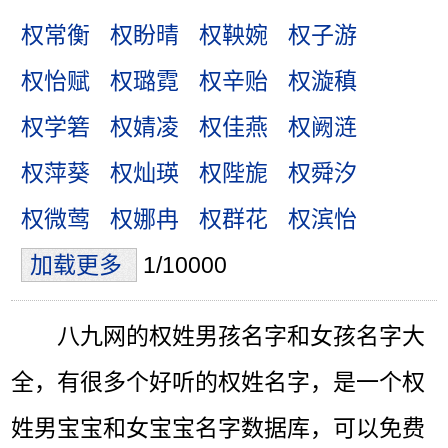
权常衡
权盼晴
权鞅婉
权子游
权怡赋
权璐霓
权辛贻
权漩稹
权学箬
权婧凌
权佳燕
权阙涟
权萍葵
权灿瑛
权陛旎
权舜汐
权微莺
权娜冉
权群花
权滨怡
加载更多
1/10000
八九网的权姓男孩名字和女孩名字大
全，有很多个好听的权姓名字，是一个权
姓男宝宝和女宝宝名字数据库，可以免费