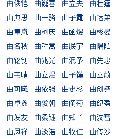
曲轶恺
曲巍喜
曲立夫
曲壮霆
曲典思
曲一骆
曲子霓
曲运弟
曲覃岚
曲柯庆
曲函煜
曲彬晏
曲名秋
曲哲蒿
曲朕宇
曲隅陌
曲铭钊
曲兆光
曲泯予
曲先忠
曲韦晴
曲立煜
曲子馑
曲立蔚
曲可曦
曲依强
曲史杉
曲创尧
曲卓鑫
曲俊朝
曲阐苟
曲纪盈
曲发友
曲柔钰
曲知兰
曲汶彗
曲凤祥
曲淡浩
曲牧仁
曲传沙