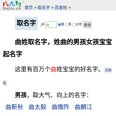
首页
>
取名字
>
百家姓
>
取名字
姓
名
公司
曲姓取名字，姓曲的男孩女孩宝宝
起名字
这里有百万个
曲
姓宝宝的好名字。
去掉
姓
男孩
，取大气、向上的名字：
曲靳秋
曲太毅
曲赡阼
曲麟江