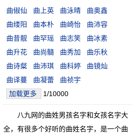
曲俶仙
曲上英
曲泳晴
曲奥鑫
曲缕阳
曲本朴
曲崎怡
曲沛容
曲昔靓
曲罕瑶
曲志笑
曲冰素
曲升花
曲尚髓
曲秀加
曲乐秋
曲诗粲
曲沛琪
曲科婷
曲镜灿
曲译蔓
曲凝蕾
曲祯宇
加载更多
1/10000
八九网的曲姓男孩名字和女孩名字大
全，有很多个好听的曲姓名字，是一个曲