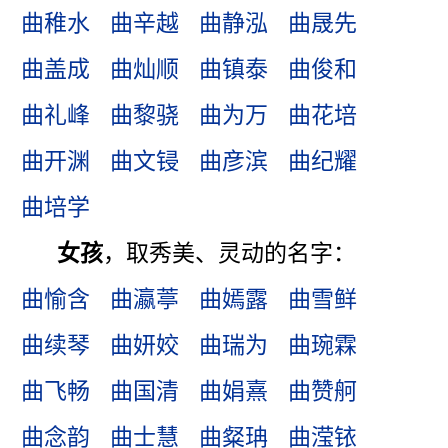
曲稚水
曲辛越
曲静泓
曲晟先
曲盖成
曲灿顺
曲镇泰
曲俊和
曲礼峰
曲黎骁
曲为万
曲花培
曲开渊
曲文锓
曲彦滨
曲纪耀
曲培学
女孩
，取秀美、灵动的名字：
曲愉含
曲瀛葶
曲嫣露
曲雪鲜
曲续琴
曲妍姣
曲瑞为
曲琬霖
曲飞畅
曲国清
曲娟熹
曲赞舸
曲念韵
曲士慧
曲粲珃
曲滢铱