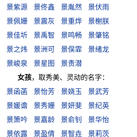
景紫源
景佟鑫
景胤然
景伏雨
景佩姗
景震灰
景重烨
景榭朕
景佳圻
景禹智
景鸣畅
景肇铭
景之炜
景洲可
景俣霏
景绪龙
景峻泉
景星图
景责潜
女孩
，取秀美、灵动的名字：
景函菡
景怡芳
景娆玉
景武芳
景媛谵
景秀姗
景妍斐
景纪英
景箫吟
景嘉龄
景俞钊
景华怡
景依露
景盈倩
景智垚
景莉茨