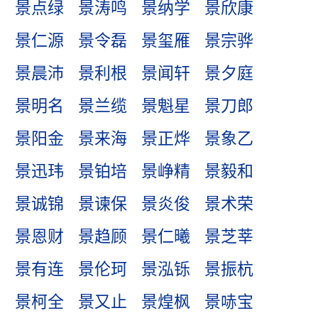
景点绿
景涛鸣
景纳学
景欣康
景仁源
景令磊
景玺雁
景宗骅
景晨沛
景利根
景闻轩
景夕庭
景明名
景兰缆
景魁星
景刀郎
景阳金
景来海
景正烨
景象乙
景迅玮
景铂培
景峥精
景毅和
景诚锦
景谏保
景炎俊
景术荣
景恩财
景趋顾
景仁曦
景芝莘
景有连
景伦珂
景泓铄
景振杭
景柯全
景又止
景煌枫
景哧宝