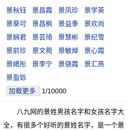
景秋钰
景昌霞
景凤珍
景学英
景葵可
景昌枫
景益季
景欢尚
景娴君
景芸琦
景慧彬
景纪雪
景前珍
景文菀
景敏焯
景心霞
景缌彤
景李宁
景骁霞
景汇燕
景盈铄
加载更多
1/10000
八九网的景姓男孩名字和女孩名字大
全，有很多个好听的景姓名字，是一个景