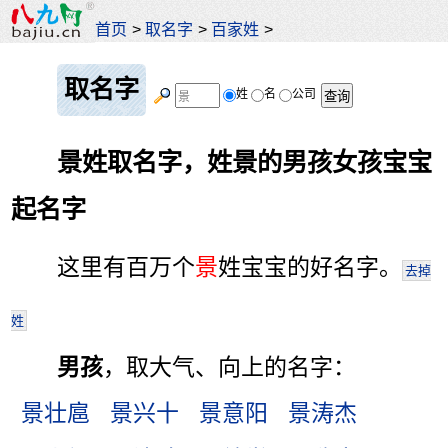
首页
>
取名字
>
百家姓
>
取名字
姓
名
公司
景姓取名字，姓景的男孩女孩宝宝
起名字
这里有百万个
景
姓宝宝的好名字。
去掉
姓
男孩
，取大气、向上的名字：
景壮扈
景兴十
景意阳
景涛杰