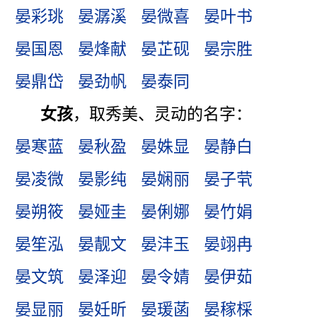
晏彩珧
晏潺溪
晏微喜
晏叶书
晏国恩
晏烽献
晏芷砚
晏宗胜
晏鼎岱
晏劲帆
晏泰同
女孩
，取秀美、灵动的名字：
晏寒蓝
晏秋盈
晏姝显
晏静白
晏凌微
晏影纯
晏娴丽
晏子茕
晏朔筱
晏娅圭
晏俐娜
晏竹娟
晏笙泓
晏靓文
晏沣玉
晏翊冉
晏文筑
晏泽迎
晏令婧
晏伊茹
晏显丽
晏妊昕
晏瑗菡
晏稼棌