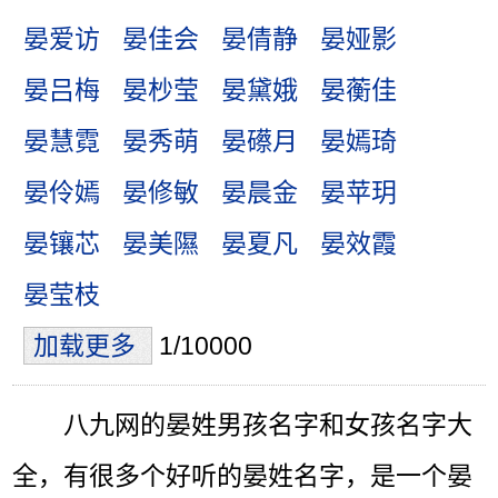
晏爱访
晏佳会
晏倩静
晏娅影
晏吕梅
晏杪莹
晏黛娥
晏蘅佳
晏慧霓
晏秀萌
晏礤月
晏嫣琦
晏伶嫣
晏修敏
晏晨金
晏苹玥
晏镶芯
晏美隰
晏夏凡
晏效霞
晏莹枝
加载更多
1/10000
八九网的晏姓男孩名字和女孩名字大
全，有很多个好听的晏姓名字，是一个晏