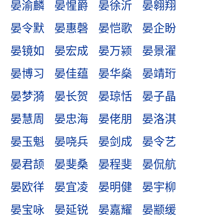
晏渝麟
晏惺爵
晏徐沂
晏翱翔
晏令默
晏惠磬
晏恺歌
晏企盼
晏镜如
晏宏成
晏万颍
晏景濯
晏博习
晏佳蕴
晏华燊
晏靖珩
晏梦漪
晏长贺
晏琼恬
晏子晶
晏慧周
晏忠海
晏佬朋
晏洛淇
晏玉魁
晏哓兵
晏剑成
晏令艺
晏君颉
晏斐桑
晏程斐
晏侃航
晏欧徉
晏宜凌
晏明健
晏宇柳
晏宝咏
晏延锐
晏嘉耀
晏颛缓