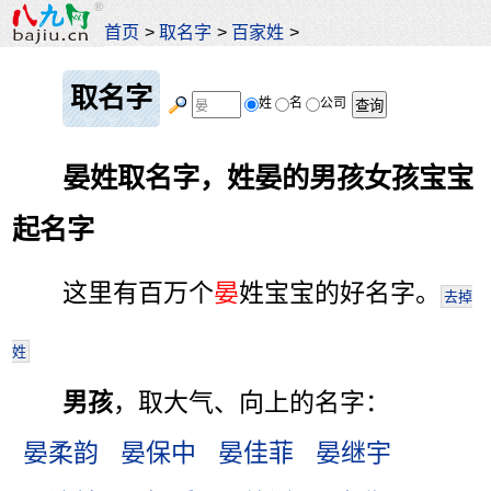
首页
>
取名字
>
百家姓
>
取名字
姓
名
公司
晏姓取名字，姓晏的男孩女孩宝宝
起名字
这里有百万个
晏
姓宝宝的好名字。
去掉
姓
男孩
，取大气、向上的名字：
晏柔韵
晏保中
晏佳菲
晏继宇