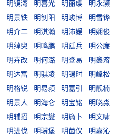
明镜湾
明喜光
明丽缨
明永灏
明景铁
明钊阳
明峻博
明雪铧
明介二
明淇瀚
明沛媛
明娴俊
明绰臾
明鸣鹏
明廷兵
明公廉
明卉改
明何潞
明登易
明鑫溶
明达富
明骐凌
明锡时
明峰松
明格锐
明易颍
明嘉引
明靓楠
明景人
明海仑
明宝铭
明晓淼
明辅招
明宗燮
明旖卜
明文啸
明进伐
明骥堡
明茵仪
明嘉沁