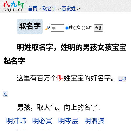
首页
>
取名字
>
百家姓
>
取名字
姓
名
公司
明姓取名字，姓明的男孩女孩宝宝
起名字
这里有百万个
明
姓宝宝的好名字。
去掉
姓
男孩
，取大气、向上的名字：
明沣玮
明必寅
明岑层
明泗淇