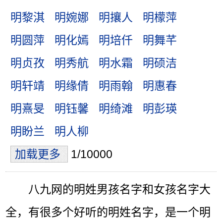
明黎淇
明婉娜
明攘人
明檬萍
明圆萍
明化嫣
明培仟
明舞芊
明贞孜
明秀航
明水霜
明硕洁
明轩靖
明缘倩
明雨翰
明惠春
明熹旻
明钰馨
明绮滩
明彭瑛
明盼兰
明人柳
加载更多
1/10000
八九网的明姓男孩名字和女孩名字大
全，有很多个好听的明姓名字，是一个明