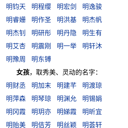
明钧天
明程缨
明宏剑
明逸骏
明睿姗
明作圣
明洪基
明杰帆
明杰钊
明研彤
明丹隐
明生有
明艾杏
明震刚
明一举
明轩沐
明豫周
明东镈
女孩
，取秀美、灵动的名字：
明财丞
明加末
明建芊
明渡琼
明萍森
明琴琼
明渊允
明锡娟
明冈霞
明玥亦
明娣霞
明昕宜
明贻美
明佶芳
明丝颖
明荟轩