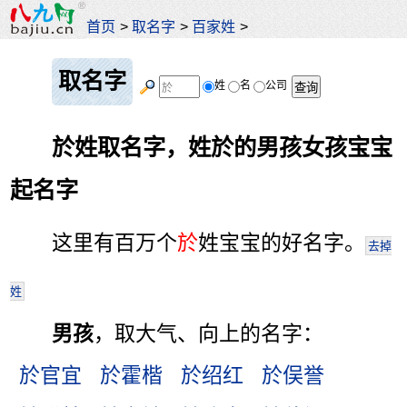
首页
>
取名字
>
百家姓
>
取名字
姓
名
公司
於姓取名字，姓於的男孩女孩宝宝
起名字
这里有百万个
於
姓宝宝的好名字。
去掉
姓
男孩
，取大气、向上的名字：
於官宜
於霍楷
於绍红
於俣誉