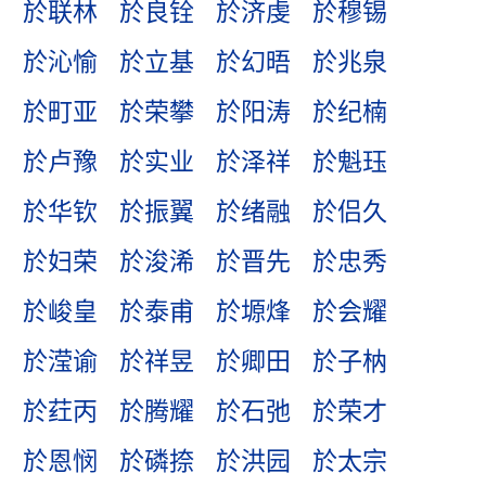
於联林
於良铨
於济虔
於穆锡
於沁愉
於立基
於幻晤
於兆泉
於町亚
於荣攀
於阳涛
於纪楠
於卢豫
於实业
於泽祥
於魁珏
於华钦
於振翼
於绪融
於侣久
於妇荣
於浚浠
於晋先
於忠秀
於峻皇
於泰甫
於塬烽
於会耀
於滢谕
於祥昱
於卿田
於子枘
於荭丙
於腾耀
於石弛
於荣才
於恩悯
於磷捺
於洪园
於太宗