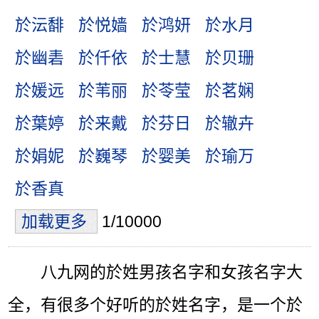
於沄馡
於悦嫱
於鸿妍
於水月
於幽砉
於仟依
於士慧
於贝珊
於媛远
於苇丽
於苓莹
於茗娴
於葉婷
於来戴
於芬日
於辙卉
於娟妮
於巍琴
於婴美
於瑜万
於香真
加载更多
1/10000
八九网的於姓男孩名字和女孩名字大
全，有很多个好听的於姓名字，是一个於