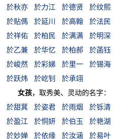
於秋亦
於力江
於德贤
於纹熙
於贴傌
於延川
於高翰
於法民
於祥佑
於柏民
於满满
於明深
於乙兼
於华忆
於柏郝
於菡钰
於峻然
於彩娣
於里一
於锡海
於跃炜
於屹钊
於承翊
女孩
，取秀美、灵动的名字：
於甜萁
於姿君
於雨烟
於铄清
於盈江
於恫妍
於伯玉
於艳湖
於妙婵
於依缘
於汝涵
於易叶