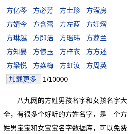
方亿芩
方必芳
方士珍
方滢房
方婧今
方含蕾
方左蓝
方姗熠
方琳越
方即洁
方瑶玮
方荔兰
方知晏
方憬玉
方梓衣
方方述
方梁悦
方焱梅
方虹汝
方周英
加载更多
1/10000
八九网的方姓男孩名字和女孩名字大
全，有很多个好听的方姓名字，是一个方
姓男宝宝和女宝宝名字数据库，可以免费