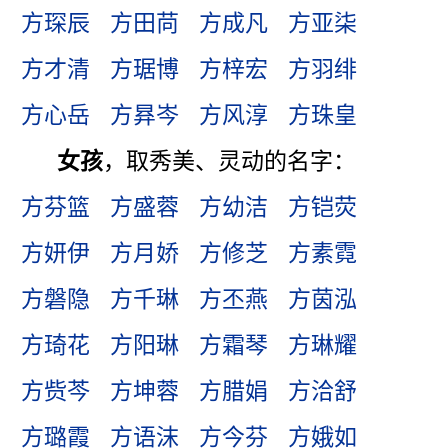
方琛辰
方田苘
方成凡
方亚柒
方才清
方琚博
方梓宏
方羽绯
方心岳
方昪岑
方风淳
方珠皇
女孩
，取秀美、灵动的名字：
方芬篮
方盛蓉
方幼洁
方铠荧
方妍伊
方月娇
方修芝
方素霓
方磐隐
方千琳
方丕燕
方茵泓
方琦花
方阳琳
方霜琴
方琳耀
方赀芩
方坤蓉
方腊娟
方洽舒
方璐霞
方语沫
方今芬
方娥如