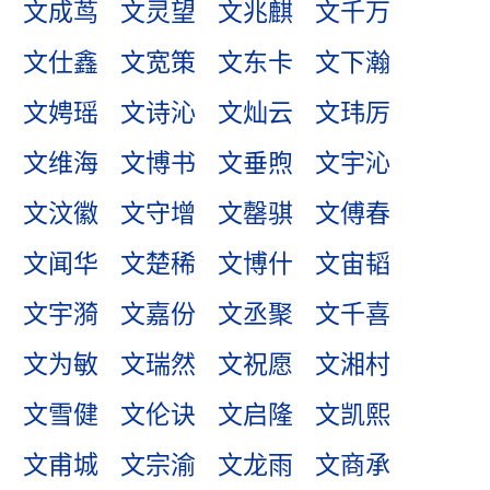
文成茑
文灵望
文兆麒
文千万
文仕鑫
文宽策
文东卡
文下瀚
文娉瑶
文诗沁
文灿云
文玮厉
文维海
文博书
文垂煦
文宇沁
文汶徽
文守增
文罄骐
文傅春
文闻华
文楚稀
文博什
文宙韬
文宇漪
文嘉份
文丞聚
文千喜
文为敏
文瑞然
文祝愿
文湘村
文雪健
文伦诀
文启隆
文凯熙
文甫城
文宗渝
文龙雨
文商承