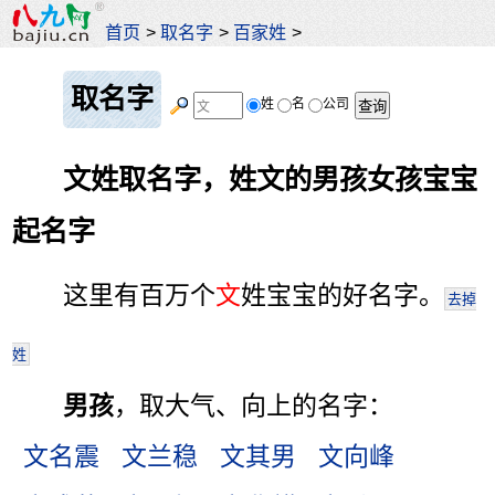
首页
>
取名字
>
百家姓
>
取名字
姓
名
公司
文姓取名字，姓文的男孩女孩宝宝
起名字
这里有百万个
文
姓宝宝的好名字。
去掉
姓
男孩
，取大气、向上的名字：
文名震
文兰稳
文其男
文向峰