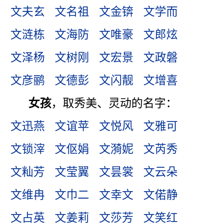
文夫玄
文名祖
文金锛
文学而
文涟栋
文海防
文唯豪
文郎炫
文泽杨
文树刚
文宏景
文政磐
文彦鹂
文德彭
文闪靓
文增喜
女孩
，取秀美、灵动的名字：
文迅燕
文谊苹
文悦风
文雅可
文锁滓
文伛娟
文漪妮
文芮秀
文籼芳
文莹翼
文昙裳
文云朵
文维冉
文巾二
文幸文
文偌静
文占英
文姜莉
文莎芳
文笑红