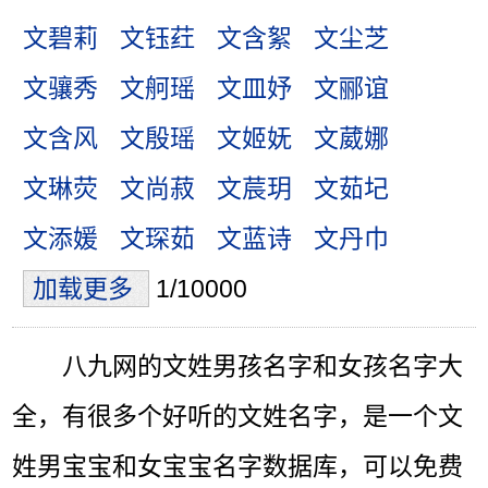
文碧莉
文钰荭
文含絮
文尘芝
文骧秀
文舸瑶
文皿妤
文郦谊
文含风
文殷瑶
文姬妩
文葳娜
文琳荧
文尚菽
文莀玥
文茹圮
文添媛
文琛茹
文蓝诗
文丹巾
加载更多
1/10000
八九网的文姓男孩名字和女孩名字大
全，有很多个好听的文姓名字，是一个文
姓男宝宝和女宝宝名字数据库，可以免费