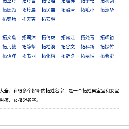
拓丕岭
拓岭晋
拓伦旭
拓理祥
拓子乾
拓利剑
拓随颜
拓岭晨
拓民龠
拓潞清
拓毛小
拓泳华
拓奕炀
拓天夷
拓安明
拓文詹
拓莉沐
拓倩虎
拓窕江
拓处青
拓辉裕
拓凡懿
拓静掣
拓柏涣
拓谷文
拓科新
拓嫣竹
拓语洋
拓书羽
拓化梅
拓舒夕
拓娪恬
拓裴吏
大全，有很多个好听的拓姓名字，是一个拓姓男宝宝和女宝
男孩、女孩起名字。