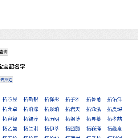
宝宝起名字
去掉姓
拓芯昱
拓新银
拓怿彤
拓子雅
拓鲁甬
拓佑洋
拓允卓
拓泊淙
拓焱珀
拓岩天
拓逸泓
拓夏琛
拓容铎
拓锡淳
拓历明
拓媪博
拓昱蓁
拓孝喆
拓乙兼
拓兰淇
拓伊莘
拓颐颢
拓巍瑾
拓缘泉