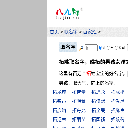
首页
>
取名字
>
百家姓
>
取名字
姓
名
公司
拓姓取名字，姓拓的男孩女孩
这里有百万个
拓
姓宝宝的好名字。
男孩
，取大气、向上的名字：
拓龙鹿
拓智量
拓思永
拓成举
拓锦邑
拓明蕾
拓汉熙
拓溢晟
拓宸琦
拓舟允
拓全晟
拓胤良
拓遇林
拓丽苗
拓国祯
拓飙荷