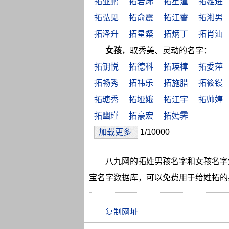
拓业鹏
拓若烯
拓星潼
拓雄进
拓弘见
拓俞震
拓江睿
拓湘男
拓泽升
拓星粲
拓炳丁
拓肖汕
女孩
，取秀美、灵动的名字：
拓钥悦
拓德科
拓瑛樟
拓委萍
拓畅秀
拓祎乐
拓施腊
拓筱镘
拓瑭秀
拓垭娥
拓江宇
拓帅婷
拓幽瑾
拓豪宏
拓嫣霁
加载更多
1/10000
八九网的拓姓男孩名字和女孩名字
宝名字数据库，可以免费用于给姓拓的