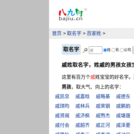
首页
>
取名字
>
百家姓
>
取名字
姓
名
公司
戚姓取名字，姓戚的男孩女孩
这里有百万个
戚
姓宝宝的好名字。
男孩
，取大气、向上的名字：
戚凯忠
戚嘉晗
戚略基
戚德东
戚琪昀
戚林兵
戚荣钢
戚鹏韵
戚贤闽
戚济枫
戚煦杰
戚塘晟
戚付会
戚韶齐
戚正河
戚泽菱