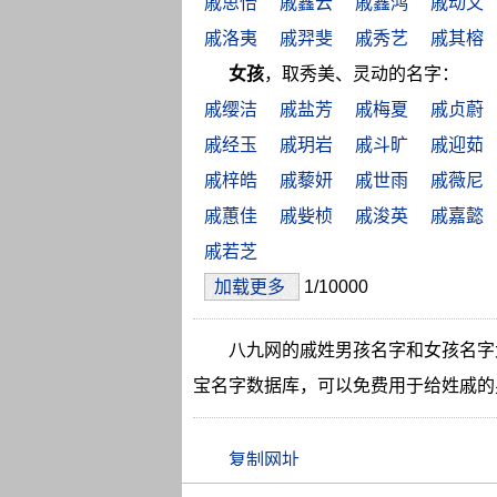
戚思怡
戚鑫云
戚鑫鸿
戚动又
戚洛夷
戚羿斐
戚秀艺
戚其榕
女孩
，取秀美、灵动的名字：
戚缨洁
戚盐芳
戚梅夏
戚贞蔚
戚经玉
戚玥岩
戚斗旷
戚迎茹
戚梓皓
戚藜妍
戚世雨
戚薇尼
戚蕙佳
戚姕桢
戚浚英
戚嘉懿
戚若芝
加载更多
1/10000
八九网的戚姓男孩名字和女孩名字
宝名字数据库，可以免费用于给姓戚的