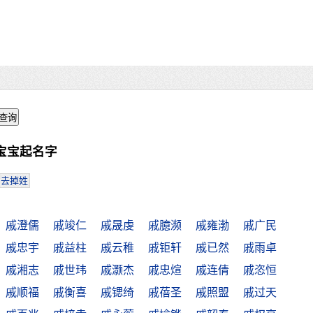
宝宝起名字
去掉姓
戚澄儒
戚竣仁
戚晟虔
戚臆濒
戚雍渤
戚广民
戚忠宇
戚益柱
戚云稚
戚钜轩
戚已然
戚雨卓
戚湘志
戚世玮
戚灏杰
戚忠煊
戚连倩
戚恣恒
戚顺福
戚衡喜
戚锶绮
戚蓓圣
戚照盟
戚过天