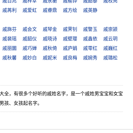
戚百兆
戚梓幸
戚永蘅
戚榆铧
戚韶泰
戚权亮
戚苒利
戚爱虹
戚睿鼎
戚方绘
戚英静
戚旆芬
戚会文
戚琴金
戚霁钊
戚警玉
戚崇颍
戚裴瑶
戚韶仪
戚晓诗
戚壁璎
戚鑫依
戚云玥
戚丽圜
戚巧婵
戚秋倚
戚庐娟
戚零红
戚巍红
戚秋馨
戚妙白
戚妮米
戚良梅
戚婉秀
戚璐松
大全，有很多个好听的戚姓名字，是一个戚姓男宝宝和女宝
男孩、女孩起名字。