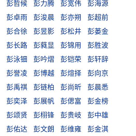
彭哲候
彭力腾
彭宽伟
彭海源
彭卓雨
彭浚晨
彭亦朔
彭超前
彭合徐
彭昱影
彭松井
彭蒌金
彭长路
彭蕤显
彭锦用
彭胜波
彭泳钿
彭吟熠
彭铠荣
彭轩辞
彭誉凌
彭博越
彭煊择
彭向京
彭禹祺
彭链柏
彭尚昕
彭晨悉
彭奕泽
彭展帆
彭偲富
彭金榜
彭颂贤
彭栩锋
彭贵岐
彭中雄
彭佑达
彭文朗
彭维雍
彭金淇