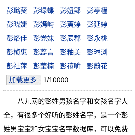
彭璐葵
彭绿蝶
彭妞郢
彭亭槿
彭晓婕
彭嫣屿
彭荑婷
彭延婷
彭烙佳
彭党妹
彭辰郡
彭永桃
彭桢惠
彭蕊言
彭釉美
彭琳浏
彭社萍
彭莹楠
彭禧喻
彭蔚花
加载更多
1/10000
八九网的彭姓男孩名字和女孩名字大
全，有很多个好听的彭姓名字，是一个彭
姓男宝宝和女宝宝名字数据库，可以免费