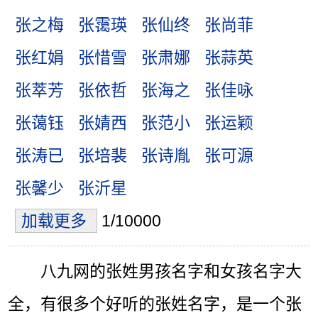
张之梅
张霭瑛
张仙终
张尚菲
张红娟
张惜雪
张肃娜
张蒜英
张萃芳
张依哲
张海之
张佳咏
张蔼钰
张婧西
张范小
张运颖
张涛已
张培裴
张诗胤
张可源
张馨少
张沂星
加载更多
1/10000
八九网的张姓男孩名字和女孩名字大
全，有很多个好听的张姓名字，是一个张