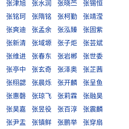
张津旭
张水润
张晓苎
张锡恒
张铭珂
张隋铭
张柯勤
张靖滢
张爽迪
张孟余
张泓臻
张固紫
张新清
张域塬
张子炬
张芸斌
张维进
张春东
张岩郴
张世委
张亭中
张玄奇
张泽奥
张芷茜
张栩勰
张晨烁
张开麟
张呈鱼
张惠磬
张琼飞
张莉霖
张融昊
张昊嘉
张昱役
张百淳
张震麟
张尹盂
张镇鲜
张鹏举
张穿扇