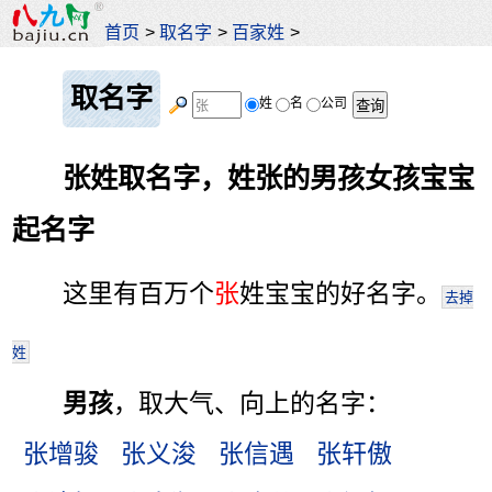
首页
>
取名字
>
百家姓
>
取名字
姓
名
公司
张姓取名字，姓张的男孩女孩宝宝
起名字
这里有百万个
张
姓宝宝的好名字。
去掉
姓
男孩
，取大气、向上的名字：
张增骏
张义浚
张信遇
张轩傲