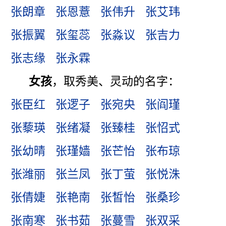
张朗章
张恩薏
张伟升
张艾玮
张振翼
张玺蕊
张淼议
张吉力
张志缘
张永霖
女孩
，取秀美、灵动的名字：
张臣红
张逻子
张宛央
张阎瑾
张藜瑛
张绪凝
张臻桂
张怊式
张幼晴
张瑾嫱
张芒怡
张布琼
张潍丽
张兰凤
张丁萤
张悦洙
张倩婕
张艳南
张皙怡
张桑珍
张南寒
张书茹
张蔓雪
张双采