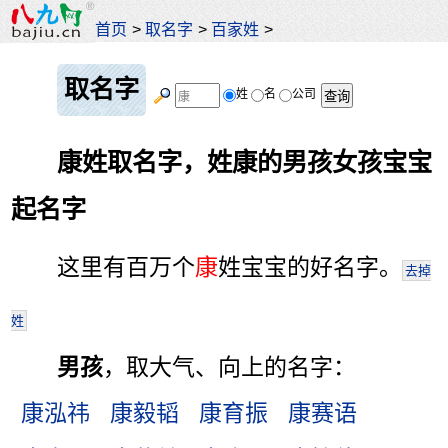
首页
>
取名字
>
百家姓
>
取名字
姓
名
公司
康姓取名字，姓康的男孩女孩宝宝
起名字
这里有百万个
康
姓宝宝的好名字。
去掉
姓
男孩
，取大气、向上的名字：
康泓祎
康毅韬
康育振
康赛语