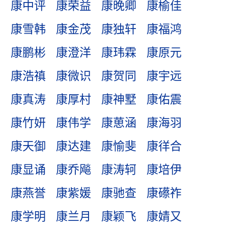
康中评
康荣益
康晚卿
康榆佳
康雪韩
康金茂
康独轩
康福鸿
康鹏彬
康澄洋
康玮霖
康原元
康浩禛
康微识
康贺同
康宇远
康真涛
康厚村
康神墅
康佑震
康竹妍
康伟学
康葸涵
康海羽
康天御
康达建
康愉斐
康徉合
康显诵
康乔飚
康涛轲
康培伊
康燕誉
康紫媛
康驰查
康礤祚
康学明
康兰月
康颖飞
康婧又