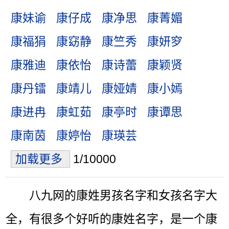
康妹谕
康仔成
康净思
康菁媚
康福狷
康窈静
康竺秀
康妍穸
康雅迪
康依怡
康诗蕾
康颖贤
康丹镭
康靖儿
康娅婧
康小嫣
康进冉
康虹茹
康亭时
康谭思
康南茵
康婷怡
康瑛芸
加载更多
1/10000
八九网的康姓男孩名字和女孩名字大
全，有很多个好听的康姓名字，是一个康