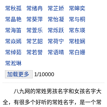
常秋孤
常绪冉
常芷娇
常皞奕
常晶艳
常葵萍
常怡凝
常与桐
常海笛
常萱乐
常烁跃
常东瑛
常焱嫣
常艺韶
常荷宁
常桂娴
常绰茹
常若誉
常语晴
常白姗
常淞琳
加载更多
1/10000
八九网的常姓男孩名字和女孩名字大
全，有很多个好听的常姓名字，是一个常