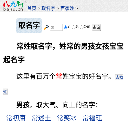
首页
>
取名字
>
百家姓
>
取名字
姓
名
公司
常姓取名字，姓常的男孩女孩宝宝
起名字
这里有百万个
常
姓宝宝的好名字。
去掉
姓
男孩
，取大气、向上的名字：
常初庸
常述土
常笑冰
常福珏