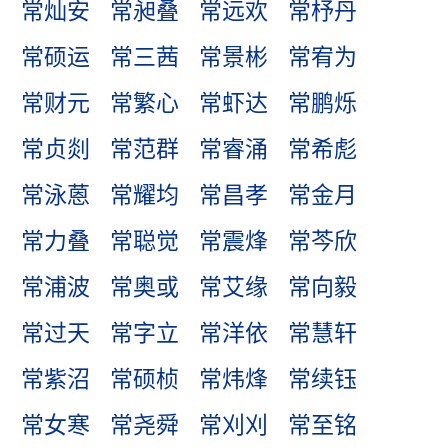
常灿安
常昶叠
常远欢
常杼丹
常硕运
常三茜
常景彬
常宥为
常财元
常繁心
常虾达
常鹏烁
常贞剡
常范群
常睿涌
常希彪
常泳蒽
常耀均
常昌孝
常金月
常力叠
常聪觉
常震烽
常芩欣
常浦波
常奥或
常艾缘
常向毅
常过天
常字立
常洋依
常慧轩
常紫沼
常硕桢
常炜烽
常续钰
常女寒
常尧舜
常刈刈
常至铭