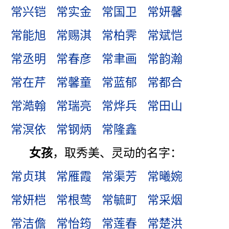
常兴铠
常实金
常国卫
常妍馨
常能旭
常赐淇
常柏霁
常斌恺
常丞明
常春彦
常聿画
常韵瀚
常在芹
常馨童
常蓝郁
常都合
常澔翰
常瑞亮
常烨兵
常田山
常溟依
常钢炳
常隆鑫
女孩
，取秀美、灵动的名字：
常贞琪
常雁霞
常渠芳
常曦婉
常妍桤
常根莺
常毓町
常采烟
常洁儋
常怡筠
常莲春
常楚洪