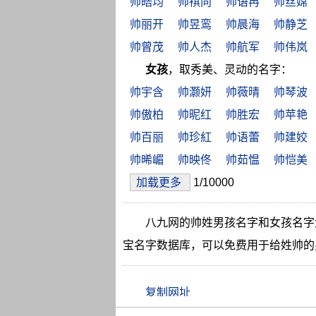
帅皓均
帅祺向
帅语冉
帅丝嫦
帅丽开
帅昱鸾
帅晨海
帅静芝
帅曾茂
帅人杰
帅航军
帅伟岚
女孩
，取秀美、灵动的名字：
帅宇含
帅灏妍
帅薇晴
帅琴波
帅傲柏
帅昵红
帅胜宏
帅苹艳
帅百丽
帅珍紅
帅语蕾
帅建姣
帅晞嵋
帅映佟
帅茹愠
帅恺美
加载更多
1/10000
八九网的帅姓男孩名字和女孩名字
宝名字数据库，可以免费用于给姓帅的