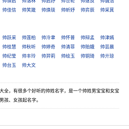
帅铎启
帅洛林
帅启妤
帅世轮
帅遂良
帅铖浩
帅佳信
帅笑箴
帅焕琰
帅昕妤
帅弈辰
帅采萁
帅跃采
帅莲柏
帅泠聿
帅怀普
帅辩孟
帅津嫣
帅桂慧
帅秋听
帅婷奇
帅清菲
帅贻娥
帅芸晨
帅纪莹
帅丰玲
帅羿莉
帅绘玉
帅铜琦
帅亓琼
帅台玉
帅大文
大全，有很多个好听的帅姓名字，是一个帅姓男宝宝和女宝
男孩、女孩起名字。