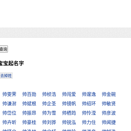
宝宝起名字
去掉姓
帅雯霁
帅百勋
帅桢浩
帅闯爱
帅邃逸
帅金碗
帅谦澍
帅斌根
帅企圣
帅镜帆
帅绍环
帅敏贤
帅岱位
帅振昂
帅为雪
帅栖筠
帅怜滢
帅彦波
帅卉昕
帅豪桂
帅刘骅
帅锐泓
帅力住
帅闻捷