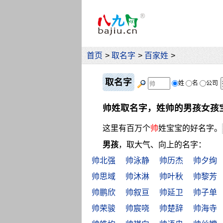
首页
>
取名字
>
百家姓
>
取名字
姓
名
公司
帅姓取名字，姓帅的男孩女孩
这里有百万个
帅
姓宝宝的好名字。
男孩
，取大气、向上的名字：
帅北强
帅泳静
帅历杰
帅夕绚
帅思域
帅沐淋
帅叶秋
帅黎芳
帅鹏欣
帅叙亘
帅延卫
帅子单
帅荣骏
帅宸哓
帅楚辞
帅海寺