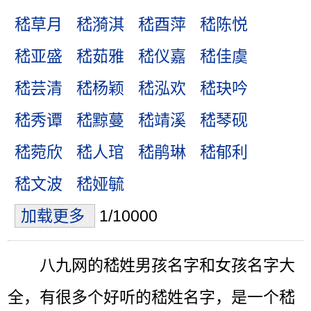
嵇草月
嵇漪淇
嵇酉萍
嵇陈悦
嵇亚盛
嵇茹雅
嵇仪嘉
嵇佳虞
嵇芸清
嵇杨颖
嵇泓欢
嵇玦吟
嵇秀谭
嵇黥蔓
嵇靖溪
嵇琴砚
嵇菀欣
嵇人琯
嵇鹃琳
嵇郁利
嵇文波
嵇娅毓
加载更多
1/10000
八九网的嵇姓男孩名字和女孩名字大
全，有很多个好听的嵇姓名字，是一个嵇