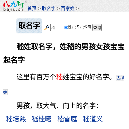
首页
>
取名字
>
百家姓
>
取名字
姓
名
公司
嵇姓取名字，姓嵇的男孩女孩宝宝
起名字
这里有百万个
嵇
姓宝宝的好名字。
去掉
姓
男孩
，取大气、向上的名字：
嵇培熙
嵇桂曦
嵇雪庭
嵇道义