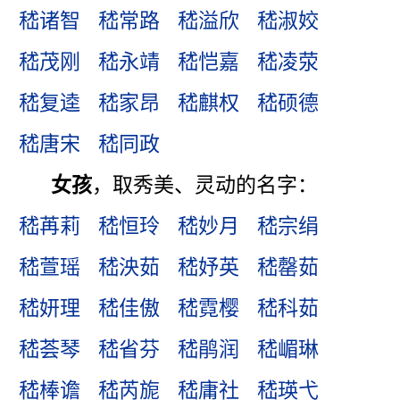
嵇诸智
嵇常路
嵇溢欣
嵇淑姣
嵇茂刚
嵇永靖
嵇恺嘉
嵇凌荥
嵇复逵
嵇家昂
嵇麒权
嵇硕德
嵇唐宋
嵇同政
女孩
，取秀美、灵动的名字：
嵇苒莉
嵇恒玲
嵇妙月
嵇宗绢
嵇萱瑶
嵇泱茹
嵇妤英
嵇罄茹
嵇妍理
嵇佳傲
嵇霓樱
嵇科茹
嵇荟琴
嵇省芬
嵇鹃润
嵇嵋琳
嵇棒谵
嵇芮旎
嵇庸社
嵇瑛弋