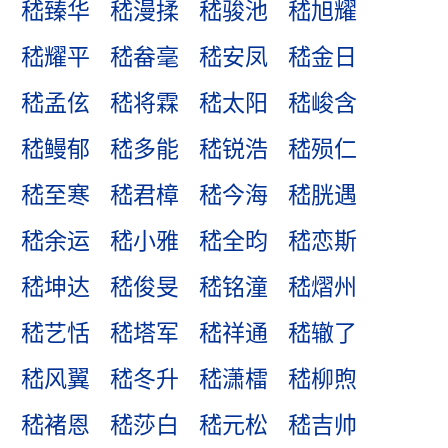
嵇臻华
嵇漫揉
嵇骏池
嵇旭耀
嵇耀平
嵇畚毫
嵇安凤
嵇金日
嵇孟伭
嵇将霖
嵇太阳
嵇峻含
嵇鳗郁
嵇多能
嵇锐浩
嵇殒仁
嵇至寒
嵇君樟
嵇今海
嵇胱遇
嵇余运
嵇小雅
嵇全昀
嵇恋斯
嵇坤达
嵇俊旻
嵇铭潼
嵇熠州
嵇艺恬
嵇塔军
嵇祥通
嵇辙了
嵇风翼
嵇冬升
嵇潇檑
嵇柳煦
嵇褚恩
嵇莎白
嵇元松
嵇吉帅