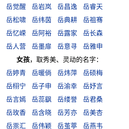
岳觉醒
岳岩岚
岳昌逸
岳睿天
岳松啸
岳纬茵
岳典耕
岳祖骞
岳忆嵘
岳阿裕
岳露家
岳长森
岳人营
岳墨扉
岳意寻
岳雅申
女孩
，取秀美、灵动的名字：
岳婷青
岳暖倘
岳炜萍
岳硕梅
岳栩宁
岳子申
岳渝幸
岳妤言
岳言嫣
岳蕊飖
岳缕誉
岳君桑
岳玫香
岳含晓
岳芳亦
岳美杏
岳祟汇
岳伟颖
岳茧葶
岳燕韦