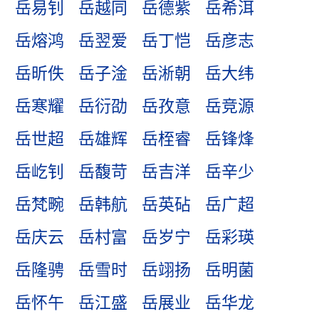
岳易钊
岳越同
岳德紫
岳希洱
岳熔鸿
岳翌爱
岳丁恺
岳彦志
岳昕佚
岳子淦
岳淅朝
岳大纬
岳寒耀
岳衍劭
岳孜意
岳竞源
岳世超
岳雄辉
岳桎睿
岳锋烽
岳屹钊
岳馥苛
岳吉洋
岳辛少
岳梵畹
岳韩航
岳英砧
岳广超
岳庆云
岳村富
岳岁宁
岳彩瑛
岳隆骋
岳雪时
岳翊扬
岳明菌
岳怀午
岳江盛
岳展业
岳华龙