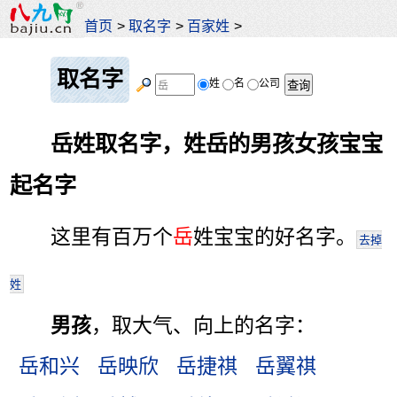
首页
>
取名字
>
百家姓
>
取名字
姓
名
公司
岳姓取名字，姓岳的男孩女孩宝宝
起名字
这里有百万个
岳
姓宝宝的好名字。
去掉
姓
男孩
，取大气、向上的名字：
岳和兴
岳映欣
岳捷祺
岳翼祺