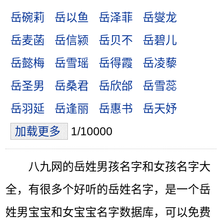
岳碗莉
岳以鱼
岳泽菲
岳燮龙
岳麦菡
岳信颍
岳贝不
岳碧儿
岳懿梅
岳雪瑶
岳得霞
岳凌藜
岳圣男
岳桑君
岳欣邰
岳雪蕊
岳羽延
岳逢丽
岳惠书
岳天妤
加载更多
1/10000
八九网的岳姓男孩名字和女孩名字大
全，有很多个好听的岳姓名字，是一个岳
姓男宝宝和女宝宝名字数据库，可以免费