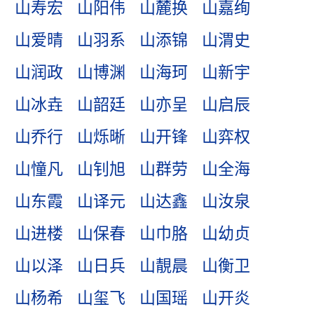
山寿宏
山阳伟
山麓换
山嘉绚
山爱晴
山羽系
山添锦
山渭史
山润政
山博渊
山海珂
山新宇
山冰垚
山韶廷
山亦呈
山启辰
山乔行
山烁晰
山开锋
山弈权
山憧凡
山钊旭
山群劳
山全海
山东霞
山译元
山达鑫
山汝泉
山进楼
山保春
山巾胳
山幼贞
山以泽
山日兵
山靚晨
山衡卫
山杨希
山玺飞
山国瑶
山开炎