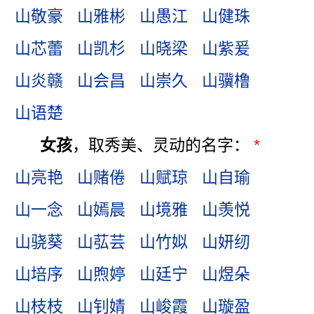
山敬豪
山雅彬
山愚江
山健珠
山芯蕾
山凯杉
山晓梁
山紫爰
山炎赣
山会昌
山崇久
山骥橹
山语楚
女孩
，取秀美、灵动的名字：
*
山亮艳
山赌倦
山赋琼
山自瑜
山一念
山嫣晨
山境雅
山羡悦
山骁葵
山苰芸
山竹姒
山妍纫
山培序
山煦婷
山廷宁
山煜朵
山枝枝
山钊婧
山峻霞
山璇盈