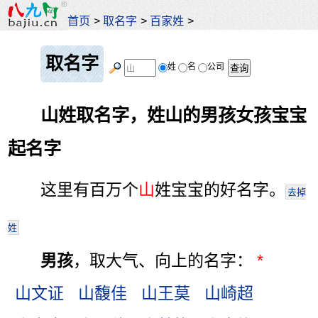
首页
>
取名字
>
百家姓
>
取名字
姓
名
公司
山姓取名字，姓山的男孩女孩宝宝
起名字
这里有百万个
山
姓宝宝的好名字。
去掉
姓
男孩
，取大气、向上的名字：
*
山文证
山馥佳
山王莫
山崎超