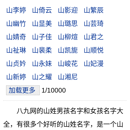
山李婷
山倚云
山影迎
山繁辰
山幽竹
山显美
山璐思
山芸琦
山婧奇
山子佳
山柳煊
山君之
山祉琳
山裴柔
山凯旎
山顺悦
山贞妗
山永妹
山峻花
山妃漫
山新婷
山之耀
山湘尼
加载更多
1/10000
八九网的山姓男孩名字和女孩名字大
全，有很多个好听的山姓名字，是一个山