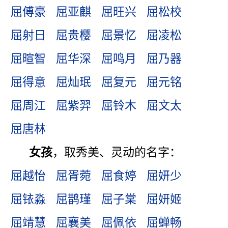
屈傅豪
屈亚麒
屈旺兴
屈松校
屈射日
屈贵樱
屈景忆
屈凌松
屈暄智
屈华深
屈鸣月
屈乃器
屈得意
屈灿珉
屈复元
屈元铭
屈周江
屈紫羿
屈铃木
屈文太
屈唐林
女孩
，取秀美、灵动的名字：
屈越怡
屈胥菀
屈食婷
屈妍少
屈铱淼
屈鹊瑾
屈子棠
屈妍姬
屈靖慧
屈襄美
屈佩依
屈蝉畅