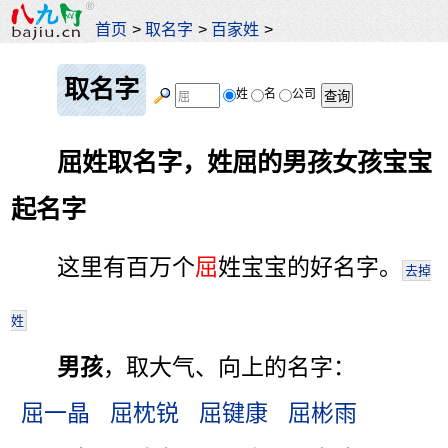
首页
>
取名字
>
百家姓
>
取名字
姓
名
公司
屈姓取名字，姓屈的男孩女孩宝宝
起名字
这里有百万个
屈
姓宝宝的好名字。
去掉
姓
男孩
，取大气、向上的名字：
屈一晶
屈枕锐
屈键康
屈彬雨