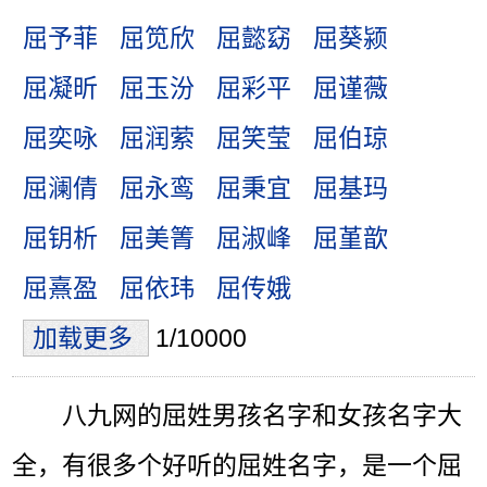
屈予菲
屈笕欣
屈懿窈
屈葵颍
屈凝昕
屈玉汾
屈彩平
屈谨薇
屈奕咏
屈润萦
屈笑莹
屈伯琼
屈澜倩
屈永鸾
屈秉宜
屈基玛
屈钥析
屈美箐
屈淑峰
屈堇歆
屈熹盈
屈依玮
屈传娥
加载更多
1/10000
八九网的屈姓男孩名字和女孩名字大
全，有很多个好听的屈姓名字，是一个屈