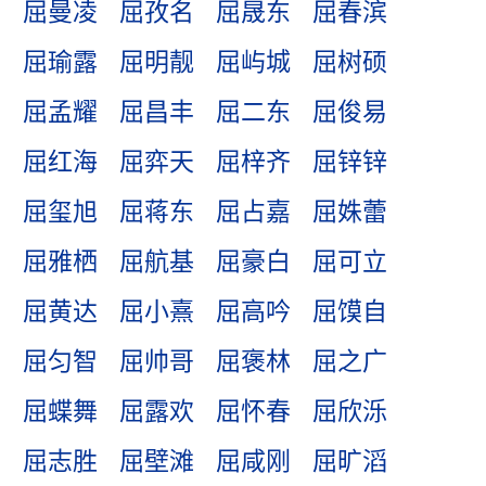
屈曼凌
屈孜名
屈晟东
屈春滨
屈瑜露
屈明靓
屈屿城
屈树硕
屈孟耀
屈昌丰
屈二东
屈俊易
屈红海
屈弈天
屈梓齐
屈锌锌
屈玺旭
屈蒋东
屈占嘉
屈姝蕾
屈雅栖
屈航基
屈豪白
屈可立
屈黄达
屈小熹
屈高吟
屈馍自
屈匀智
屈帅哥
屈褒林
屈之广
屈蝶舞
屈露欢
屈怀春
屈欣泺
屈志胜
屈壁滩
屈咸刚
屈旷滔