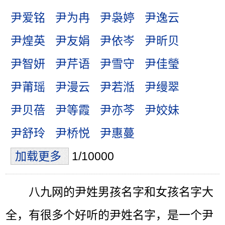
尹爱铭
尹为冉
尹袅婷
尹逸云
尹煌英
尹友娟
尹依岑
尹昕贝
尹智妍
尹芹语
尹雪守
尹佳瑩
尹莆瑶
尹漫云
尹若湉
尹缦翠
尹贝蓓
尹等霞
尹亦芩
尹姣妹
尹舒玲
尹桥悦
尹惠蔓
加载更多
1/10000
八九网的尹姓男孩名字和女孩名字大
全，有很多个好听的尹姓名字，是一个尹