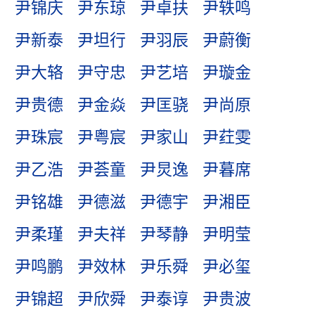
尹锦庆
尹东琼
尹卓扶
尹轶鸣
尹新泰
尹坦行
尹羽辰
尹蔚衡
尹大辂
尹守忠
尹艺培
尹璇金
尹贵德
尹金焱
尹匡骁
尹尚原
尹珠宸
尹粤宸
尹家山
尹荭雯
尹乙浩
尹荟童
尹炅逸
尹暮席
尹铭雄
尹德滋
尹德宇
尹湘臣
尹柔瑾
尹夫祥
尹琴静
尹明莹
尹鸣鹏
尹效林
尹乐舜
尹必玺
尹锦超
尹欣舜
尹泰谆
尹贵波