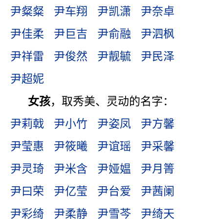
尹粲粲
尹车翔
尹凯潇
尹奈卓
尹佳柔
尹巨吉
尹俞融
尹泗枫
尹祥雷
尹俊然
尹靓毓
尹民泽
尹超妮
女孩
，取秀美、灵动的名字：
尹莉戟
尹小竹
尹姿凤
尹方馨
尹莹惠
尹筱曦
尹谊瑶
尹采馨
尹灵琦
尹米含
尹娅媪
尹月箐
尹曰荣
尹亿莹
尹台爱
尹茜阑
尹彩绮
尹柔静
尹雪芩
尹绮天