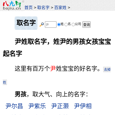
首页
>
取名字
>
百家姓
>
取名字
姓
名
公司
尹姓取名字，姓尹的男孩女孩宝宝
起名字
这里有百万个
尹
姓宝宝的好名字。
去掉
姓
男孩
，取大气、向上的名字：
尹尔昌
尹紫乐
尹正灏
尹伊相