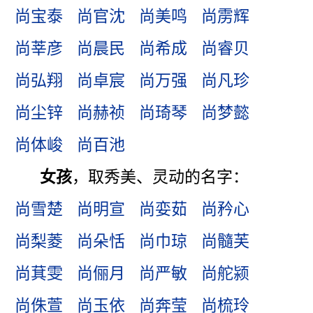
尚宝泰
尚官沈
尚美鸣
尚雳辉
尚莘彦
尚晨民
尚希成
尚睿贝
尚弘翔
尚卓宸
尚万强
尚凡珍
尚尘锌
尚赫祯
尚琦琴
尚梦懿
尚体峻
尚百池
女孩
，取秀美、灵动的名字：
尚雪楚
尚明宣
尚娈茹
尚矜心
尚梨菱
尚朵恬
尚巾琼
尚髓芙
尚萁雯
尚俪月
尚严敏
尚舵颍
尚侏萱
尚玉依
尚奔莹
尚梳玲