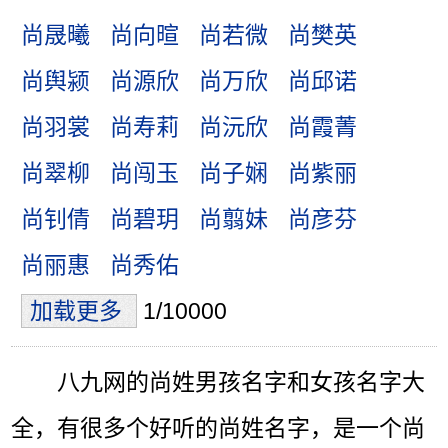
尚晟曦
尚向暄
尚若微
尚樊英
尚舆颍
尚源欣
尚万欣
尚邱诺
尚羽裳
尚寿莉
尚沅欣
尚霞菁
尚翠柳
尚闯玉
尚子娴
尚紫丽
尚钊倩
尚碧玥
尚翦妹
尚彦芬
尚丽惠
尚秀佑
加载更多
1/10000
八九网的尚姓男孩名字和女孩名字大
全，有很多个好听的尚姓名字，是一个尚