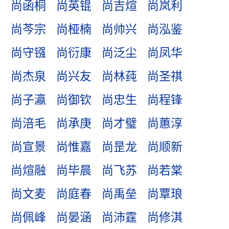
尚函桐
尚英锟
尚吉煊
尚岚利
尚芩宗
尚桠楠
尚帅兴
尚泓鉴
尚守镪
尚衍康
尚泛尘
尚凤华
尚杰泉
尚兴友
尚林莼
尚圣祺
尚子瀛
尚御钦
尚忠生
尚程锋
尚涪毛
尚承庚
尚才璧
尚蕙淳
尚宣景
尚惟嘉
尚昰龙
尚顺新
尚煊融
尚毕晨
尚飞苏
尚若棠
尚文麦
尚庭春
尚禹垒
尚覃琅
尚佩峰
尚晏涵
尚沛霆
尚修淇