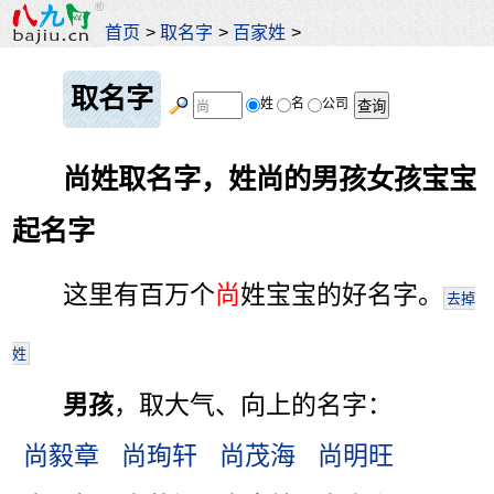
首页
>
取名字
>
百家姓
>
取名字
姓
名
公司
尚姓取名字，姓尚的男孩女孩宝宝
起名字
这里有百万个
尚
姓宝宝的好名字。
去掉
姓
男孩
，取大气、向上的名字：
尚毅章
尚珣轩
尚茂海
尚明旺