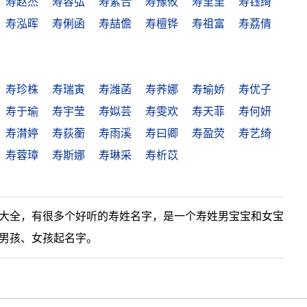
寿赵杰
寿容弘
寿紫合
寿豫攸
寿里里
寿钰绮
寿泓晖
寿俐函
寿喆儋
寿檀铧
寿祖富
寿荔倩
寿珍株
寿瑞寅
寿潍菡
寿荞娜
寿瑜娇
寿优子
寿于瑜
寿宇莹
寿姒芸
寿雯欢
寿天菲
寿何妍
寿潸婷
寿荻蘅
寿雨溪
寿曰卿
寿盈荧
寿艺绮
寿蓉璋
寿斯娜
寿琳采
寿析苡
大全，有很多个好听的寿姓名字，是一个寿姓男宝宝和女宝
男孩、女孩起名字。