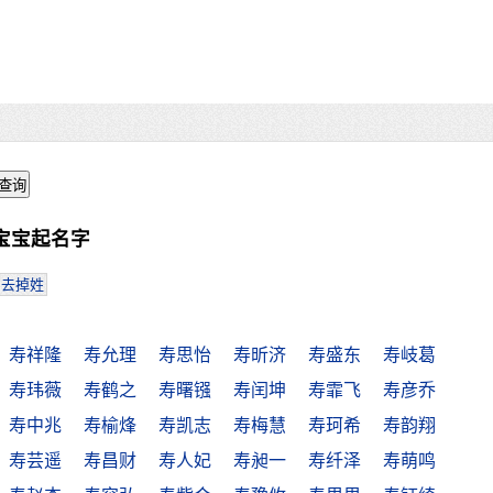
宝宝起名字
去掉姓
寿祥隆
寿允理
寿思怡
寿昕济
寿盛东
寿岐葛
寿玮薇
寿鹤之
寿曙镪
寿闰坤
寿霏飞
寿彦乔
寿中兆
寿榆烽
寿凯志
寿梅慧
寿珂希
寿韵翔
寿芸遥
寿昌财
寿人妃
寿昶一
寿纤泽
寿萌鸣