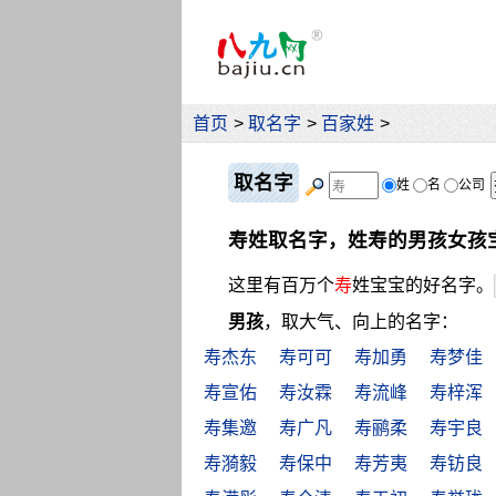
首页
>
取名字
>
百家姓
>
取名字
姓
名
公司
寿姓取名字，姓寿的男孩女孩
这里有百万个
寿
姓宝宝的好名字。
男孩
，取大气、向上的名字：
寿杰东
寿可可
寿加勇
寿梦佳
寿宣佑
寿汝霖
寿流峰
寿梓浑
寿集邀
寿广凡
寿鹂柔
寿宇良
寿漪毅
寿保中
寿芳夷
寿钫良