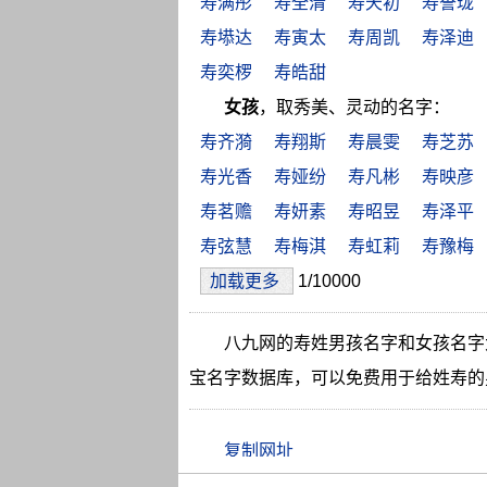
寿满彤
寿全清
寿天初
寿誉珑
寿塨达
寿寅太
寿周凯
寿泽迪
寿奕椤
寿皓甜
女孩
，取秀美、灵动的名字：
寿齐漪
寿翔斯
寿晨雯
寿芝苏
寿光香
寿娅纷
寿凡彬
寿映彦
寿茗赡
寿妍素
寿昭昱
寿泽平
寿弦慧
寿梅淇
寿虹莉
寿豫梅
加载更多
1/10000
八九网的寿姓男孩名字和女孩名字
宝名字数据库，可以免费用于给姓寿的