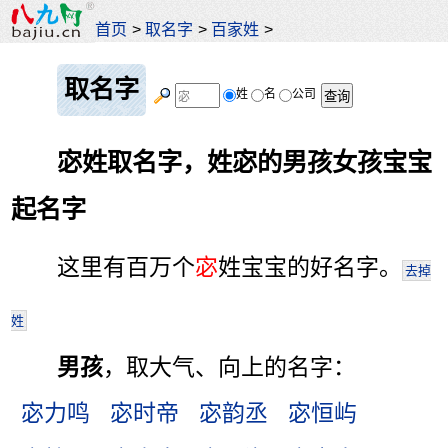
首页
>
取名字
>
百家姓
>
取名字
姓
名
公司
宓姓取名字，姓宓的男孩女孩宝宝
起名字
这里有百万个
宓
姓宝宝的好名字。
去掉
姓
男孩
，取大气、向上的名字：
宓力鸣
宓时帝
宓韵丞
宓恒屿