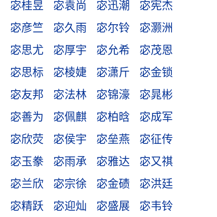
宓桂昱
宓袁尚
宓迅潮
宓宪杰
宓彦竺
宓久雨
宓尔铃
宓灏洲
宓思尤
宓厚宇
宓允希
宓茂恩
宓思标
宓棱婕
宓潇斤
宓金锁
宓友邦
宓法林
宓锦濠
宓晁彬
宓善为
宓佩麒
宓柏晗
宓成军
宓欣荧
宓侯宇
宓垒燕
宓征传
宓玉豢
宓雨承
宓雅达
宓又祺
宓兰欣
宓宗徐
宓金碛
宓洪廷
宓精跃
宓迎灿
宓盛展
宓韦铃