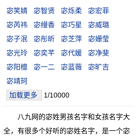
宓笑婧
宓智贤
宓烁柔
宓宏菲
宓芮祎
宓缦香
宓巧星
宓威璐
宓子泯
宓彤昕
宓芝萍
宓姗莹
宓光玲
宓奕芊
宓代媛
宓净斐
宓阳檀
宓一二
宓蓝薇
宓旷吉
宓靖珂
加载更多
1/10000
八九网的宓姓男孩名字和女孩名字大
全，有很多个好听的宓姓名字，是一个宓