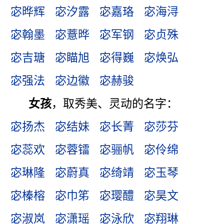
宓晔辉
宓汐露
宓嘉珞
宓海浔
宓翰墨
宓薏晔
宓军钢
宓贞殊
宓吉瑭
宓瞄旭
宓得巍
宓焕弘
宓强法
宓边徽
宓赫骏
女孩
，取秀美、灵动的名字：
宓扬杰
宓结妹
宓长菁
宓莎芬
宓蕊欢
宓蓉镭
宓骊帆
宓伶绵
宓琳隆
宓蔚真
宓绮靖
宓玉琴
宓榛榕
宓巾笫
宓璎醴
宓昊文
宓淑岚
宓潇瑶
宓泳欣
宓翔琳