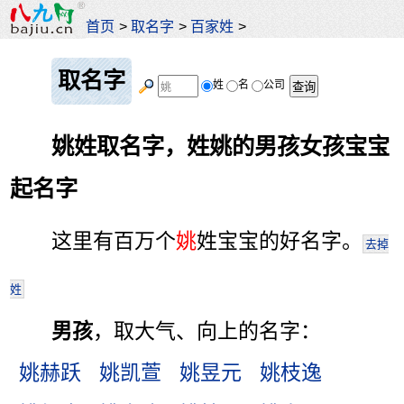
首页
>
取名字
>
百家姓
>
取名字
姓
名
公司
姚姓取名字，姓姚的男孩女孩宝宝
起名字
这里有百万个
姚
姓宝宝的好名字。
去掉
姓
男孩
，取大气、向上的名字：
姚赫跃
姚凯萱
姚昱元
姚枝逸