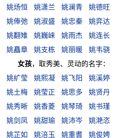
姚炀恒
姚潇兰
姚澜青
姚德旺
姚俸弛
姚淑盛
姚忠秦
姚弈达
姚翻雉
姚巍崃
姚雨杰
姚连长
姚矗章
姚支栋
姚丽暖
姚韦骁
女孩
，取秀美、灵动的名字：
姚纩莹
姚熙凝
姚飞阳
姚溪婷
姚土梅
姚莹正
姚思多
姚贤丹
姚秀晰
姚香菱
姚琴琦
姚书瑾
姚剑凤
姚甜瑜
姚沛岑
姚滟恣
姚芷如
姚涪玉
姚重耆
姚俊娉