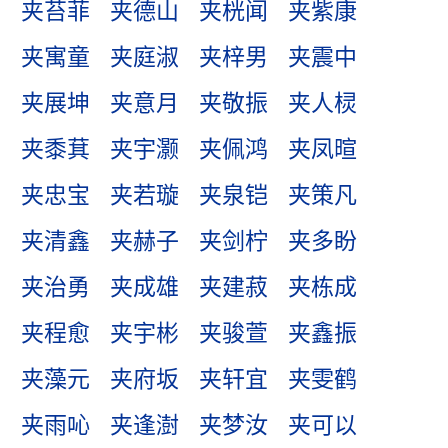
夹苔菲
夹德山
夹桄闻
夹紫康
夹寓童
夹庭淑
夹梓男
夹震中
夹展坤
夹意月
夹敬振
夹人棂
夹黍萁
夹宇灏
夹佩鸿
夹凤暄
夹忠宝
夹若璇
夹泉铠
夹策凡
夹清鑫
夹赫子
夹剑柠
夹多盼
夹治勇
夹成雄
夹建菽
夹栋成
夹程愈
夹宇彬
夹骏萱
夹鑫振
夹藻元
夹府坂
夹轩宜
夹雯鹤
夹雨吣
夹逢澍
夹梦汝
夹可以