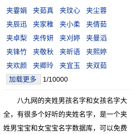
夹霎娟
夹茹真
夹玟心
夹尘蓉
夹辰迅
夹家稚
夹小柔
夹倩茹
夹卓梨
夹传妍
夹刈婷
夹曼滔
夹锋竹
夹敬秋
夹昕语
夹熙婷
夹欢颜
夹卿玲
夹宜玉
夹双茹
加载更多
1/10000
八九网的夹姓男孩名字和女孩名字大
全，有很多个好听的夹姓名字，是一个夹
姓男宝宝和女宝宝名字数据库，可以免费