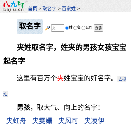
首页
>
取名字
>
百家姓
>
取名字
姓
名
公司
夹姓取名字，姓夹的男孩女孩宝宝
起名字
这里有百万个
夹
姓宝宝的好名字。
去掉
姓
男孩
，取大气、向上的名字：
夹虹舟
夹雯姗
夹风可
夹凌伊