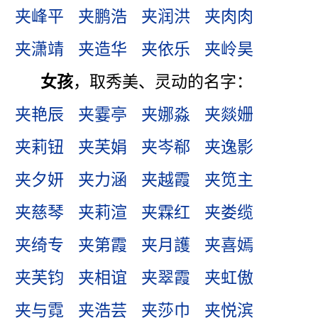
夹峰平
夹鹏浩
夹润洪
夹肉肉
夹潇靖
夹造华
夹依乐
夹岭昊
女孩
，取秀美、灵动的名字：
夹艳辰
夹霎亭
夹娜淼
夹燚姗
夹莉钮
夹芙娟
夹岑郗
夹逸影
夹夕妍
夹力涵
夹越霞
夹笕主
夹慈琴
夹莉渲
夹霖红
夹娄缆
夹绮专
夹第霞
夹月護
夹喜嫣
夹芙钧
夹相谊
夹翠霞
夹虹傲
夹与霓
夹浩芸
夹莎巾
夹悦滨