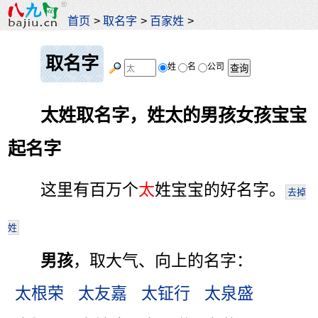
首页
>
取名字
>
百家姓
>
取名字
姓
名
公司
太姓取名字，姓太的男孩女孩宝宝
起名字
这里有百万个
太
姓宝宝的好名字。
去掉
姓
男孩
，取大气、向上的名字：
太根荣
太友嘉
太钲行
太泉盛