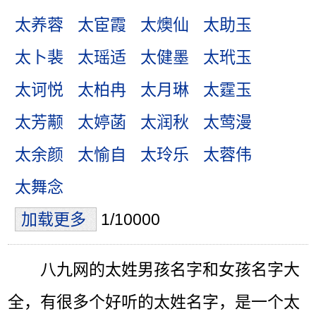
太养蓉
太宦霞
太燠仙
太助玉
太卜裴
太瑶适
太健墨
太玳玉
太诃悦
太柏冉
太月琳
太霆玉
太芳颟
太婷菡
太润秋
太莺漫
太余颜
太愉自
太玲乐
太蓉伟
太舞念
加载更多
1/10000
八九网的太姓男孩名字和女孩名字大
全，有很多个好听的太姓名字，是一个太