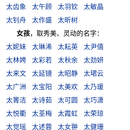
太齿象
太午顾
太羽钦
太敏晶
太钊舟
太作盛
太昕树
女孩
，取秀美、灵动的名字：
太妮妹
太琳浠
太耘英
太尹僖
太林娉
太彩若
太秋余
太劲妍
太来文
太延镜
太昭静
太珺云
太广洲
太宝阳
太美欢
太乃瑗
太箐洁
太诗茹
太可圆
太巧潇
太悦衢
太荃梅
太霞虹
太荣琼
太觉瑶
太述蓉
太女翀
太健珊