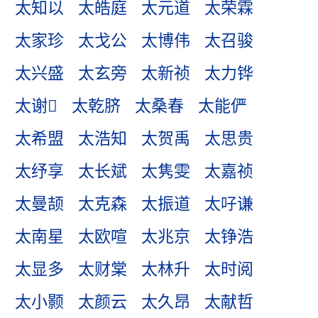
太知以
太皓庭
太元道
太荣霖
太家珍
太戈公
太博伟
太召骏
太兴盛
太玄旁
太新祯
太力铧
太谢
太乾脐
太桑春
太能俨
太希盟
太浩知
太贺禹
太思贵
太纾享
太长斌
太隽雯
太嘉祯
太曼颉
太克森
太振道
太吇谦
太南星
太欧喧
太兆京
太铮浩
太显多
太财棠
太林升
太时阅
太小颢
太颜云
太久昂
太献哲