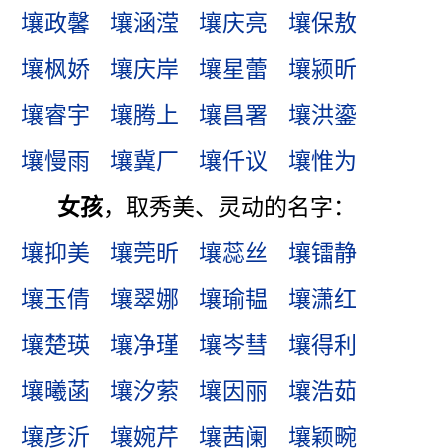
壤政馨
壤涵滢
壤庆亮
壤保敖
壤枫娇
壤庆岸
壤星蕾
壤颍昕
壤睿宇
壤腾上
壤昌署
壤洪鎏
壤慢雨
壤冀厂
壤仟议
壤惟为
女孩
，取秀美、灵动的名字：
壤抑美
壤莞昕
壤蕊丝
壤镭静
壤玉倩
壤翠娜
壤瑜韫
壤潇红
壤楚瑛
壤净瑾
壤岑彗
壤得利
壤曦菡
壤汐萦
壤因丽
壤浩茹
壤彦沂
壤婉芹
壤茜阑
壤颖畹