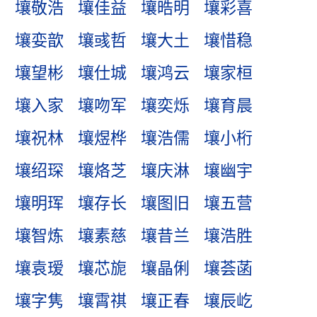
壤敬浩
壤佳益
壤晧明
壤彩喜
壤娈歆
壤彧哲
壤大土
壤惜稳
壤望彬
壤仕城
壤鸿云
壤家桓
壤入家
壤吻军
壤奕烁
壤育晨
壤祝林
壤煜桦
壤浩儒
壤小桁
壤绍琛
壤烙芝
壤庆淋
壤幽宇
壤明珲
壤存长
壤图旧
壤五营
壤智炼
壤素慈
壤昔兰
壤浩胜
壤袁瑷
壤芯旎
壤晶俐
壤荟菡
壤字隽
壤霄祺
壤正春
壤辰屹