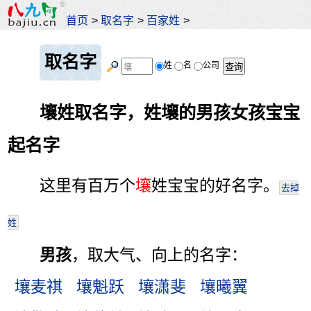
首页
>
取名字
>
百家姓
>
取名字
姓
名
公司
壤姓取名字，姓壤的男孩女孩宝宝
起名字
这里有百万个
壤
姓宝宝的好名字。
去掉
姓
男孩
，取大气、向上的名字：
壤麦祺
壤魁跃
壤潇斐
壤曦翼