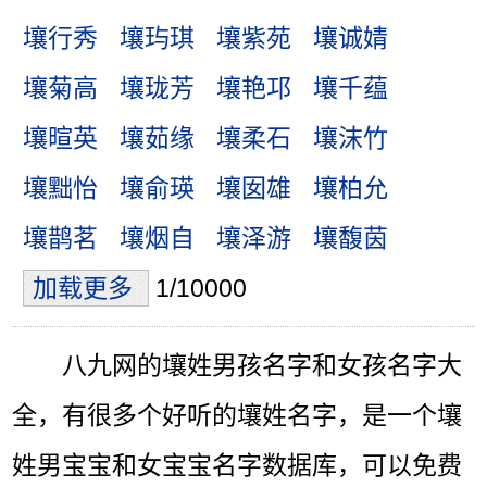
壤行秀
壤玙琪
壤紫苑
壤诚婧
壤菊高
壤珑芳
壤艳邛
壤千蕴
壤暄英
壤茹缘
壤柔石
壤沫竹
壤黜怡
壤俞瑛
壤囡雄
壤柏允
壤鹊茗
壤烟自
壤泽游
壤馥茵
加载更多
1/10000
八九网的壤姓男孩名字和女孩名字大
全，有很多个好听的壤姓名字，是一个壤
姓男宝宝和女宝宝名字数据库，可以免费