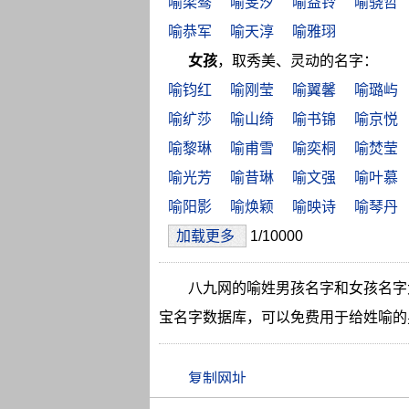
喻梁骜
喻旻汐
喻益铃
喻骁哲
喻恭军
喻天淳
喻雅珝
女孩
，取秀美、灵动的名字：
喻钧红
喻刚莹
喻翼馨
喻璐屿
喻纩莎
喻山绮
喻书锦
喻京悦
喻黎琳
喻甫雪
喻奕桐
喻焚莹
喻光芳
喻昔琳
喻文强
喻叶慕
喻阳影
喻焕颖
喻映诗
喻琴丹
加载更多
1/10000
八九网的喻姓男孩名字和女孩名字
宝名字数据库，可以免费用于给姓喻的