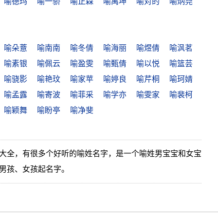
喻德玛
喻一骄
喻正森
喻禹坤
喻对的
喻炳尧
喻朵薏
喻南南
喻冬倩
喻海丽
喻煜倩
喻沨茗
喻素银
喻佩云
喻盈雯
喻甄倩
喻以悦
喻篮芸
喻骁影
喻艳玟
喻家苹
喻婷良
喻芹桐
喻珂婧
喻孟露
喻寄波
喻菲采
喻学亦
喻雯家
喻裴柯
喻颖舞
喻盼亭
喻净斐
大全，有很多个好听的喻姓名字，是一个喻姓男宝宝和女宝
男孩、女孩起名字。