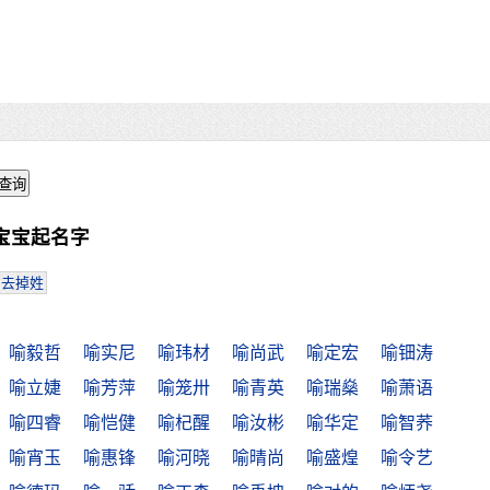
宝宝起名字
去掉姓
喻毅哲
喻实尼
喻玮材
喻尚武
喻定宏
喻钿涛
喻立婕
喻芳萍
喻笼卅
喻青英
喻瑞燊
喻萧语
喻四睿
喻恺健
喻杞醒
喻汝彬
喻华定
喻智荞
喻宵玉
喻惠锋
喻河晓
喻晴尚
喻盛煌
喻令艺