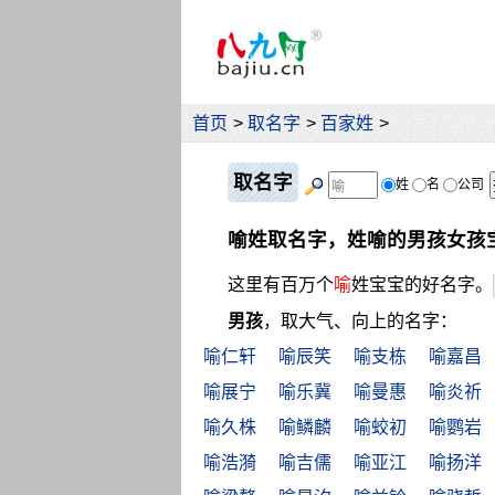
首页
>
取名字
>
百家姓
>
取名字
姓
名
公司
喻姓取名字，姓喻的男孩女孩
这里有百万个
喻
姓宝宝的好名字。
男孩
，取大气、向上的名字：
喻仁轩
喻辰笑
喻支栋
喻嘉昌
喻展宁
喻乐冀
喻曼惠
喻炎祈
喻久株
喻鳞麟
喻蛟初
喻鹦岩
喻浩漪
喻吉儒
喻亚江
喻扬洋