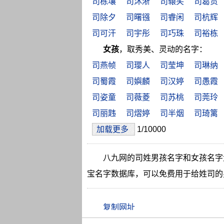
司栋壤
司沐淅
司辕笑
司葛贯
司除夕
司曙镪
司睿闲
司杭辉
司可汗
司宇彤
司巧珠
司裕栋
女孩
，取秀美、灵动的名字：
司燕帧
司璎人
司莹坤
司琳纳
司蜀霞
司嬩麟
司汉婷
司愚霞
司姿童
司薇菱
司苏桃
司莞玲
司丽韪
司熠婷
司半烟
司琦篱
加载更多
1/10000
八九网的司姓男孩名字和女孩名字
宝名字数据库，可以免费用于给姓司的