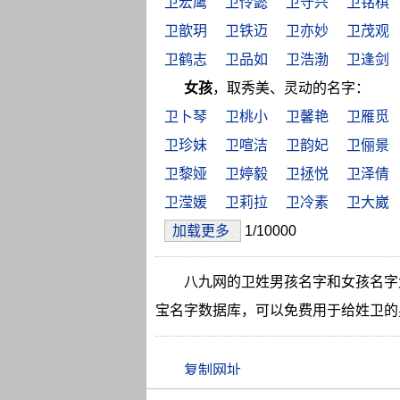
卫宏鹰
卫伶懿
卫守兴
卫铭棋
卫歆玥
卫铁迈
卫亦妙
卫茂观
卫鹤志
卫品如
卫浩渤
卫逢剑
女孩
，取秀美、灵动的名字：
卫卜琴
卫桃小
卫馨艳
卫雁觅
卫珍妹
卫喧洁
卫韵妃
卫俪景
卫黎娅
卫婷毅
卫拯悦
卫泽倩
卫滢媛
卫莉拉
卫冷素
卫大崴
加载更多
1/10000
八九网的卫姓男孩名字和女孩名字
宝名字数据库，可以免费用于给姓卫的