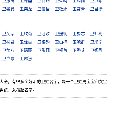
卫振宙
卫萍鼎
卫自巧
卫智鸣
卫旭雨
卫尹希
卫晏旻
卫奕龙
卫俊悟
卫敏永
卫常青
卫君捷
卫芺亭
卫欣荷
卫冠汐
卫媛悯
卫旖芯
卫师梅
卫祝君
卫诠雯
卫榕韵
卫山楠
卫滟群
卫彤宁
卫莹八
卫瑞藤
卫彤菲
卫桐苒
卫秀艾
卫娜盈
卫岂霞
卫琳汾
大全，有很多个好听的卫姓名字，是一个卫姓男宝宝和女宝
男孩、女孩起名字。