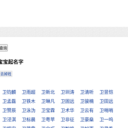
宝宝起名字
去掉姓
卫钧麟
卫雨超
卫新北
卫圳涛
卫清听
卫昱恺
卫孟磊
卫铁木
卫琳凡
卫固远
卫骏楠
卫田远
卫赞辰
卫泳沩
卫宝霖
卫术华
卫云有
卫哨哨
卫泾淇
卫标晨
卫粤苹
卫非征
卫豪燊
卫一呜