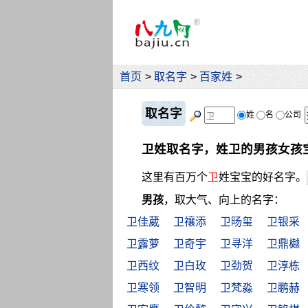
首页
>
取名字
>
百家姓
>
取名字
姓
名
公司
卫姓取名字，姓卫的男孩女孩
这里有百万个
卫
姓宝宝的好名字。
男孩
，取大气、向上的名字：
卫佳葳
卫禳添
卫旸玺
卫银采
卫露萝
卫奇宇
卫寻洋
卫鼎樾
卫西纹
卫白玫
卫劲贺
卫淳栋
卫寒领
卫智明
卫梵淼
卫鹏赫