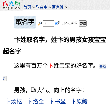
首页
>
取名字
>
百家姓
>
取名字
姓
名
公司
卞姓取名字，姓卞的男孩女孩宝宝
起名字
这里有百万个
卞
姓宝宝的好名字。
去掉
姓
男孩
，取大气、向上的名字：
卞炀枢
卞洛全
卞书显
卞原毅