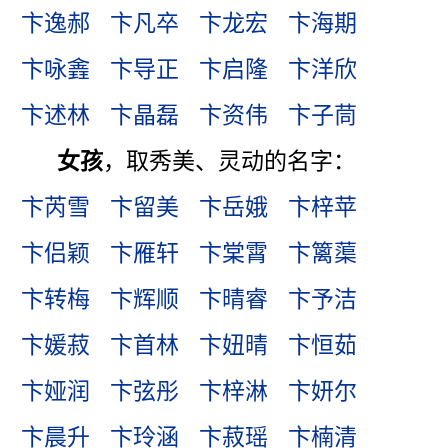
卞逸郝
卞凡卒
卞龙宏
卞海期
卞咏錱
卞导正
卞启隆
卞洋欣
卞述林
卞晶磊
卞资伟
卞子茼
女孩
，取秀美、灵动的名字：
卞芮雪
卞留美
卞岳娥
卞梓苹
卞侣颖
卞雁轩
卞棠霄
卞篱蕖
卞转梅
卞辉顺
卞晴睿
卞予洁
卞媛菽
卞首林
卞妞晴
卞恒茹
卞娅润
卞弦彤
卞梓淋
卞妍尔
卞晨升
卞玲涵
卞菽瑶
卞楠清