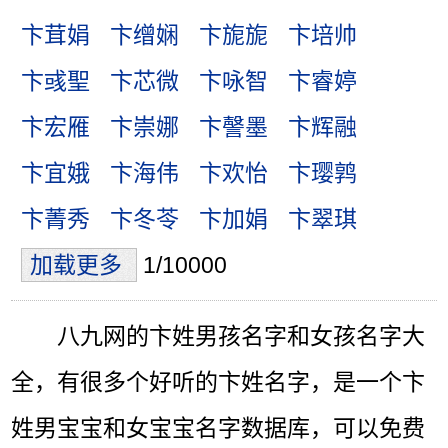
卞茸娟
卞缯娴
卞旎旎
卞培帅
卞彧聖
卞芯微
卞咏智
卞睿婷
卞宏雁
卞崇娜
卞謦墨
卞辉融
卞宜娥
卞海伟
卞欢怡
卞璎鹑
卞菁秀
卞冬苓
卞加娟
卞翠琪
加载更多
1/10000
八九网的卞姓男孩名字和女孩名字大
全，有很多个好听的卞姓名字，是一个卞
姓男宝宝和女宝宝名字数据库，可以免费