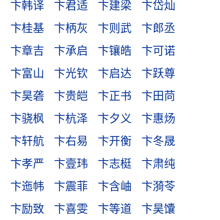
卞韩译
卞君适
卞建梁
卞岱灿
卞桂基
卞柄灰
卞则武
卞郎丞
卞章吉
卞承启
卞镶皓
卞可诺
卞富山
卞光钦
卞启达
卞跃尊
卞昊砻
卞贵皑
卞正书
卞田苘
卞骁枫
卞杭泽
卞夕义
卞惠炀
卞轩航
卞右易
卞开衡
卞冬晟
卞孝严
卞壹玮
卞志梃
卞肃纯
卞迤帏
卞震菲
卞含岫
卞漪苓
卞励致
卞喜雯
卞等道
卞昊馕