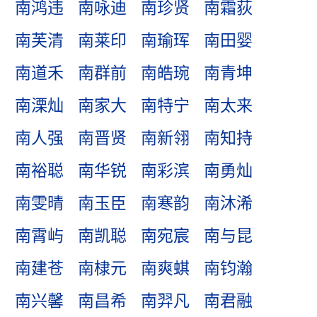
南鸿违
南咏迪
南珍贤
南霜荻
南芙清
南莱印
南瑜珲
南田婴
南道禾
南群前
南皓琬
南青坤
南溧灿
南家大
南特宁
南太来
南人强
南晋贤
南新翎
南知持
南裕聪
南华锐
南彩滨
南勇灿
南雯晴
南玉臣
南寒韵
南沐浠
南霄屿
南凯聪
南宛宸
南与昆
南建苍
南棣元
南爽蜞
南钧瀚
南兴馨
南昌希
南羿凡
南君融