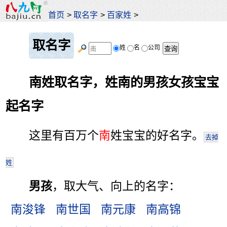
首页
>
取名字
>
百家姓
>
取名字
姓
名
公司
南姓取名字，姓南的男孩女孩宝宝
起名字
这里有百万个
南
姓宝宝的好名字。
去掉
姓
男孩
，取大气、向上的名字：
南浚锋
南世国
南元康
南高锦