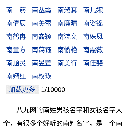
南一菸
南丛霞
南淑萁
南儿婉
南倩辰
南美蕾
南廉晴
南姿锦
南鹤冉
南嵛颖
南浣文
南姝凤
南童方
南蔼钰
南愉艳
南霞薇
南涵灵
南昱萱
南美行
南佳斐
南婿红
南权瑛
加载更多
1/10000
八九网的南姓男孩名字和女孩名字大
全，有很多个好听的南姓名字，是一个南