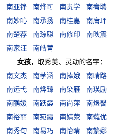
南亚铮
南烨可
南贵学
南宥聘
南妙吣
南承扬
南桂嘉
南庸玶
南楚荐
南琮聪
南修印
南炚震
南家汪
南皓菁
女孩
，取秀美、灵动的名字：
南文杰
南茡涵
南捧娥
南晴路
南远弋
南烨臻
南染雁
南瑛励
南鹂媛
南跃霞
南尚萍
南煜馨
南裕丽
南宛霞
南婧荥
南蕤优
南秀旬
南易巧
南怡睛
南繁娜