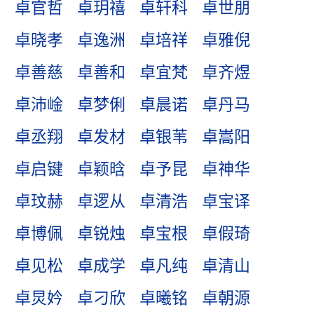
卓官哲
卓玥禧
卓轩科
卓世朋
卓晓孝
卓逸洲
卓培祥
卓雅倪
卓善慈
卓善和
卓宜梵
卓齐煜
卓沛崯
卓梦俐
卓晨诺
卓丹马
卓丞翔
卓发材
卓银苇
卓嵩阳
卓启键
卓颖晗
卓予昆
卓神华
卓玟赫
卓逻从
卓清浩
卓宝译
卓博佩
卓锐烛
卓宝根
卓假琦
卓见松
卓成学
卓凡纯
卓清山
卓炅妗
卓刁欣
卓曦铭
卓朝源