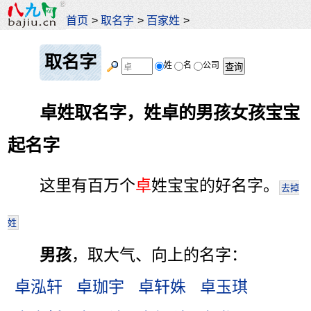
首页
>
取名字
>
百家姓
>
取名字
姓
名
公司
卓姓取名字，姓卓的男孩女孩宝宝
起名字
这里有百万个
卓
姓宝宝的好名字。
去掉
姓
男孩
，取大气、向上的名字：
卓泓轩
卓珈宇
卓轩姝
卓玉琪