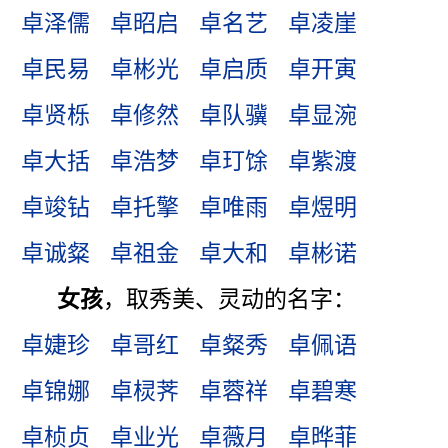
卓泽儒
卓昭启
卓名艺
卓凌崖
卓民易
卓彬光
卓启质
卓开寅
卓贤栎
卓修然
卓队骥
卓显涴
卓大括
卓浩梦
卓玎馀
卓紫渡
卓竣钻
卓托擎
卓唯雨
卓煜明
卓诚粲
卓祖金
卓大和
卓彬诺
女孩
，取秀美、灵动的名字：
卓婕珍
卓哥红
卓粲秀
卓佩语
卓锦娜
卓棂荠
卓蓉祥
卓碧寒
卓桢贞
卓业光
卓薇月
卓晔菲