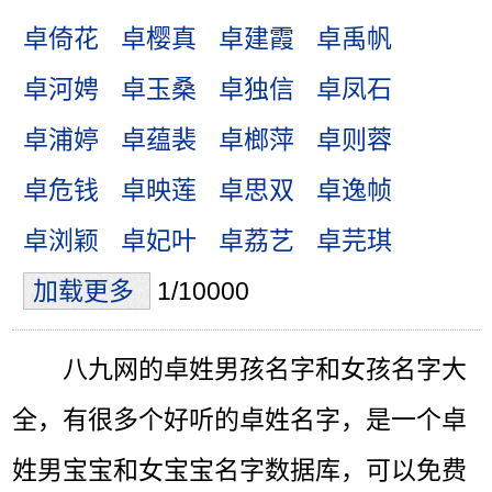
卓倚花
卓樱真
卓建霞
卓禹帆
卓河娉
卓玉桑
卓独信
卓凤石
卓浦婷
卓蕴裴
卓榔萍
卓则蓉
卓危钱
卓映莲
卓思双
卓逸帧
卓浏颖
卓妃叶
卓荔艺
卓芫琪
加载更多
1/10000
八九网的卓姓男孩名字和女孩名字大
全，有很多个好听的卓姓名字，是一个卓
姓男宝宝和女宝宝名字数据库，可以免费