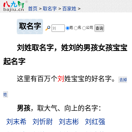
首页
>
取名字
>
百家姓
>
取名字
姓
名
公司
刘姓取名字，姓刘的男孩女孩宝宝
起名字
这里有百万个
刘
姓宝宝的好名字。
去掉
姓
男孩
，取大气、向上的名字：
刘末希
刘忻尉
刘志彬
刘红强