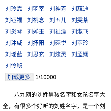
刘玲霏
刘羽莘
刘神芳
刘藐迪
刘钰福
刘桃念
刘五儿
刘雯茶
刘炎琴
刘婵玉
刘祉湮
刘淑飞
刘沐威
刘抒阳
刘菀悦
刘萃玲
刘瑶蓝
刘思玄
刘炫灵
刘孟娴
刘怜秘
加载更多
1/10000
八九网的刘姓男孩名字和女孩名字大
全，有很多个好听的刘姓名字，是一个刘