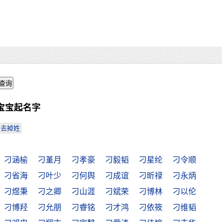
宝宝起名字
去掉姓
刁涵榆
刁堇月
刁孝豪
刁毅韬
刁星纶
刁令顺
刁省海
刁叶少
刁何舆
刁成谊
刁昕禄
刁永炳
刁煜秉
刁之卿
刁山涯
刁斌荣
刁博林
刁以伦
刁博羟
刁允朋
刁睿铭
刁才鸿
刁依筱
刁维韬