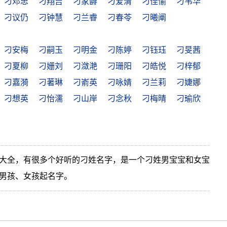
刁邓忠
刁翔吉
刁家馡
刁爱清
刁佳愉
刁韦华
刁议仍
刁钟慧
刁兰睿
刁春苓
刁曦阐
刁安梅
刁嗣玉
刁明金
刁陈婷
刁钰珏
刁旻茜
刁夏柳
刁姗刘
刁潋滟
刁珊阳
刁皓悦
刁梓郁
刁嘉漪
刁著琳
刁嵛英
刁咏婧
刁兰莉
刁婕娜
刁想英
刁怡濡
刁山岸
刁念秋
刁梅晴
刁瑜欣
大全，有很多个好听的刁姓名字，是一个刁姓男宝宝和女宝
男孩、女孩起名字。