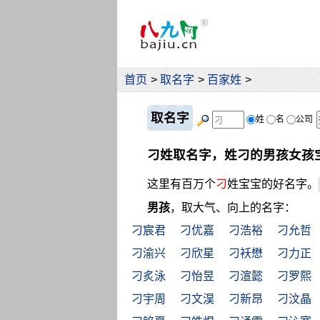
首页
>
取名字
>
百家姓
>
取名字
姓
名
公司
刁姓取名字，姓刁的男孩女孩
这里有百万个
刁
姓宝宝的好名字。
男孩
，取大气、向上的名字：
刁宸君
刁优嘉
刁浩裕
刁允哲
刁渝兴
刁欣星
刁袄懋
刁力正
刁炙泳
刁怡昱
刁渲懿
刁罗熙
刁宇周
刁文淏
刁新昂
刁汶晶