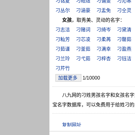
刁铭夏
刁皓煜
刁诵雯
刁沁寒
刁丛尔
刁涵豪
刁盂免
刁仝灵
女孩
，取秀美、灵动的名字：
刁志洁
刁赌词
刁绮岑
刁黛清
刁籼芳
刁芯凌
刁柔苒
刁罄茹
刁茹谨
刁釜茹
刁满幸
刁盈燕
刁兰玲
刁弋茹
刁梓杏
刁钰洁
刁芹竹
加载更多
1/10000
八九网的刁姓男孩名字和女孩名字
宝名字数据库，可以免费用于给姓刁的