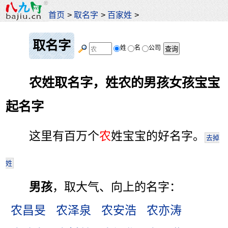
首页
>
取名字
>
百家姓
>
取名字
姓
名
公司
农姓取名字，姓农的男孩女孩宝宝
起名字
这里有百万个
农
姓宝宝的好名字。
去掉
姓
男孩
，取大气、向上的名字：
农昌旻
农泽泉
农安浩
农亦涛