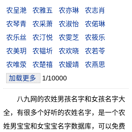
农呈滟
农雅五
农亦琳
农志肖
农琴青
农采萧
农淑怡
农偌琳
农乐丝
农汀悦
农雯芝
农筱乐
农美玥
农韫圻
农欢晓
农若苓
农唯荥
农楚禧
农嫒靖
农燕思
加载更多
1/10000
八九网的农姓男孩名字和女孩名字大
全，有很多个好听的农姓名字，是一个农
姓男宝宝和女宝宝名字数据库，可以免费