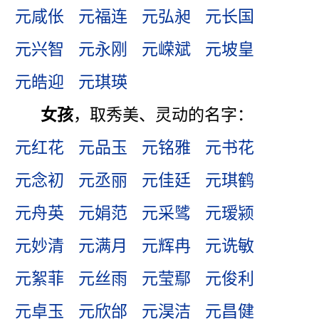
元咸伥
元福连
元弘昶
元长国
元兴智
元永刚
元嵘斌
元坡皇
元皓迎
元琪瑛
女孩
，取秀美、灵动的名字：
元红花
元品玉
元铭雅
元书花
元念初
元丞丽
元佳廷
元琪鹤
元舟英
元娟范
元采骘
元瑷颍
元妙清
元满月
元辉冉
元诜敏
元絮菲
元丝雨
元莹鄢
元俊利
元卓玉
元欣邰
元淏洁
元昌健