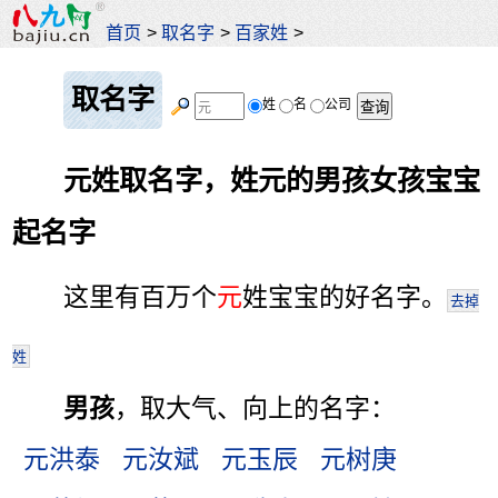
首页
>
取名字
>
百家姓
>
取名字
姓
名
公司
元姓取名字，姓元的男孩女孩宝宝
起名字
这里有百万个
元
姓宝宝的好名字。
去掉
姓
男孩
，取大气、向上的名字：
元洪泰
元汝斌
元玉辰
元树庚