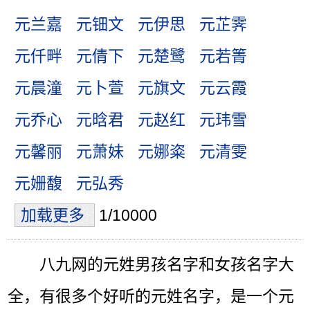
元兰嘉
元钿文
元伊思
元芷霁
元仟畔
元倩下
元楚鹭
元若箐
元晨潼
元卜萱
元旗文
元云霞
元乔心
元晗君
元赵红
元玮雪
元馨丽
元萧妹
元娜粢
元清雯
元姗馥
元弘秀
加载更多
1/10000
八九网的元姓男孩名字和女孩名字大
全，有很多个好听的元姓名字，是一个元