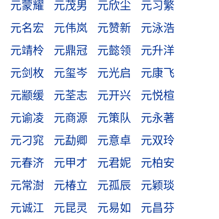
元蒙耀
元茂男
元欣尘
元习繁
元名宏
元伟岚
元赞新
元泳浩
元靖柃
元鼎冠
元懿领
元升洋
元剑枚
元玺岑
元光启
元康飞
元颛缓
元荃志
元开兴
元悦楦
元谕凌
元商源
元策队
元永著
元刁窕
元勐卿
元意卓
元双玲
元春济
元甲才
元君妮
元柏安
元常澍
元椿立
元孤辰
元颖琰
元诚江
元昆灵
元易如
元昌芬