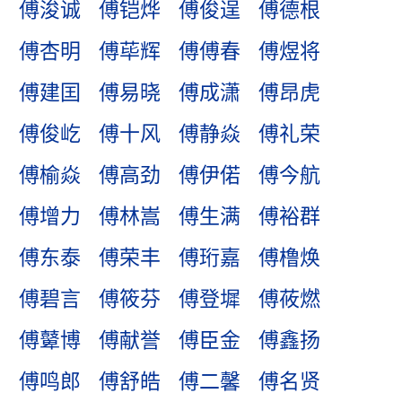
傅浚诚
傅铠烨
傅俊逞
傅德根
傅杏明
傅荜辉
傅傅春
傅煜将
傅建囯
傅易晓
傅成潇
傅昂虎
傅俊屹
傅十风
傅静焱
傅礼荣
傅榆焱
傅高劲
傅伊偌
傅今航
傅增力
傅林嵩
傅生满
傅裕群
傅东泰
傅荣丰
傅珩嘉
傅橹焕
傅碧言
傅筱芬
傅登墀
傅莜燃
傅鼙博
傅献誉
傅臣金
傅鑫扬
傅鸣郎
傅舒皓
傅二馨
傅名贤