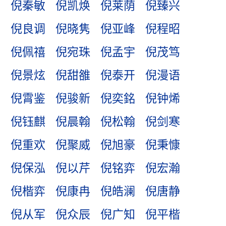
倪秦敏
倪凯焕
倪莱荫
倪臻兴
倪良调
倪晓隽
倪亚峰
倪程昭
倪佩禧
倪宛珠
倪孟宇
倪茂笃
倪景炫
倪甜雒
倪泰开
倪漫语
倪霄鉴
倪骏新
倪奕銘
倪钟烯
倪钰麒
倪晨翰
倪松翰
倪剑寒
倪重欢
倪聚威
倪旭豪
倪秉慷
倪保泓
倪以芹
倪铭弈
倪宏瀚
倪楷弈
倪康冉
倪皓澜
倪唐静
倪从军
倪众辰
倪广知
倪平楷