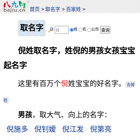
首页
>
取名字
>
百家姓
>
取名字
姓
名
公司
倪姓取名字，姓倪的男孩女孩宝宝
起名字
这里有百万个
倪
姓宝宝的好名字。
去掉
姓
男孩
，取大气、向上的名字：
倪施多
倪钊嫒
倪江发
倪第亮