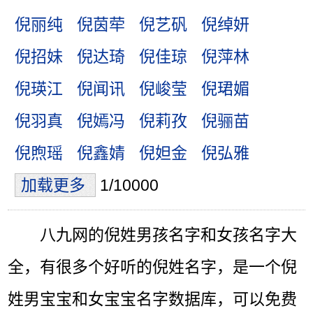
倪丽纯
倪茵荦
倪艺矾
倪绰妍
倪招妹
倪达琦
倪佳琼
倪萍林
倪瑛江
倪闻讯
倪峻莹
倪珺媚
倪羽真
倪嫣冯
倪莉孜
倪骊苗
倪煦瑶
倪鑫婧
倪妲金
倪弘雅
加载更多
1/10000
八九网的倪姓男孩名字和女孩名字大
全，有很多个好听的倪姓名字，是一个倪
姓男宝宝和女宝宝名字数据库，可以免费