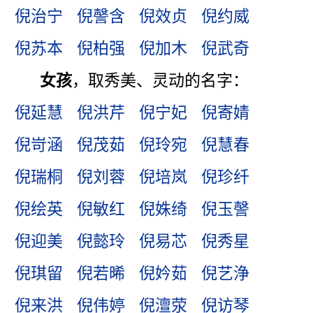
倪治宁
倪謦含
倪效贞
倪约威
倪苏本
倪柏强
倪加木
倪武奇
女孩
，取秀美、灵动的名字：
倪延慧
倪洪芹
倪宁妃
倪寄婧
倪岢涵
倪茂茹
倪玲宛
倪慧春
倪瑞桐
倪刘蓉
倪培岚
倪珍纤
倪绘英
倪敏红
倪姝绮
倪玉謦
倪迎美
倪懿玲
倪易芯
倪秀星
倪琪留
倪若晞
倪妗茹
倪艺浄
倪来洪
倪伟婷
倪澶荥
倪访琴