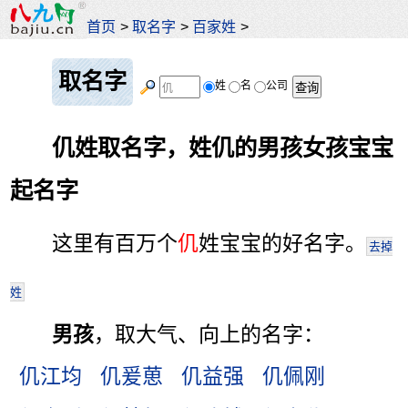
首页
>
取名字
>
百家姓
>
取名字
姓
名
公司
仉姓取名字，姓仉的男孩女孩宝宝
起名字
这里有百万个
仉
姓宝宝的好名字。
去掉
姓
男孩
，取大气、向上的名字：
仉江均
仉爰葸
仉益强
仉佩刚