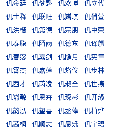
仉金廷
仉梦磬
仉欢博
仉立代
仉士释
仉联旺
仉巍琪
仉俏萱
仉洪楷
仉第德
仉宗朋
仉中荣
仉泰聪
仉陌雨
仉德东
仉译勰
仉春宓
仉嘉剑
仉隐月
仉宪章
仉霄杰
仉嘉莲
仉烙仪
仉步林
仉酉才
仉芮凌
仉昶全
仉世攘
仉嵛黥
仉恩卉
仉琛彬
仉开缘
仉韵泓
仉望喜
仉丞俸
仉柏烨
仉茜桐
仉顺志
仉晨烁
仉宇珺