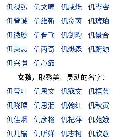
仉视弘
仉文啸
仉咸烁
仉岑睿
仉曾诚
仉维靳
仉佥茵
仉琥珀
仉微璇
仉晋飞
仉剑昀
仉景合
仉秉志
仉丙奇
仉懋森
仉蔚源
仉兴恺
仉心霏
女孩
，取秀美、灵动的名字：
仉莹叶
仉恩文
仉寇文
仉梧芸
仉晓璨
仉思湉
仉翰红
仉秋寅
仉佳烟
仉彦格
仉杞萍
仉苑娥
仉儿榆
仉听婵
仉志柯
仉欣意