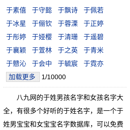
于素僖
于守懿
于飘诗
于佩若
于冰星
于俪钦
于蓉溧
于正婷
于彤婷
于娅樱
于清珊
于遥碧
于襄颖
于萱林
于之英
于青米
于戆沁
于会中
于毓宸
于霓亦
加载更多
1/10000
八九网的于姓男孩名字和女孩名字大
全，有很多个好听的于姓名字，是一个于
姓男宝宝和女宝宝名字数据库，可以免费