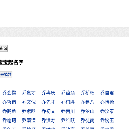
宝宝起名字
去掉姓
乔会攒
乔鸾才
乔冉庆
乔蕴翡
乔桥杨
乔自君
乔哲侑
乔文倪
乔先才
乔琪胜
乔建八
乔怡薇
乔鹤龟
乔紫晗
乔初文
乔丙川
乔依山
乔汶泰
乔瑜珂
乔篥澧
乔洪寿
乔维跃
乔徒南
乔婉玉