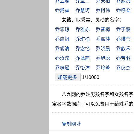
乔翌璨
乔呈二
乔天柏
乔熙沅
乔鹦霍
乔慧琦
乔柯伟
乔籽柔
女孩
，取秀美、灵动的名字：
乔霏琼
乔雅亦
乔昔梅
乔于藜
乔惠钒
乔琪柏
乔熙萍
乔瑛莹
乔俊清
乔念忆
乔晓晨
乔歆禾
乔汝滢
乔蕴茜
乔旭聪
乔芳羽
乔咪瑶
乔怡沐
乔玲芩
乔仪杰
加载更多
1/10000
八九网的乔姓男孩名字和女孩名字
宝名字数据库，可以免费用于给姓乔的