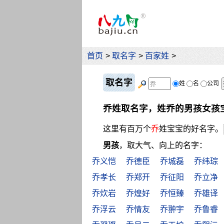
首页
>
取名字
>
百家姓
>
取名字
姓
名
公司
乔姓取名字，姓乔的男孩女孩
这里有百万个
乔
姓宝宝的好名字。
男孩
，取大气、向上的名字：
乔义恺
乔德臣
乔城磊
乔纬琮
乔孝长
乔郑开
乔征阳
乔立净
乔炊岩
乔煌好
乔恒臻
乔雄译
乔浮云
乔情友
乔翀宇
乔鲁睿