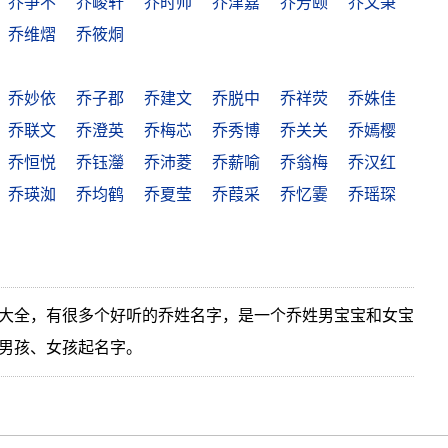
乔争不
乔峻轩
乔时帅
乔津嘉
乔芳颐
乔文秉
乔维熠
乔筱烔
乔妙依
乔子郡
乔建文
乔脱中
乔祥荧
乔姝佳
乔联文
乔澄英
乔梅芯
乔秀博
乔关关
乔嫣樱
乔恒悦
乔钰灐
乔沛菱
乔薪喻
乔翁梅
乔汉红
乔瑛洳
乔均鹤
乔夏莹
乔葭采
乔忆霎
乔瑶琛
大全，有很多个好听的乔姓名字，是一个乔姓男宝宝和女宝
男孩、女孩起名字。