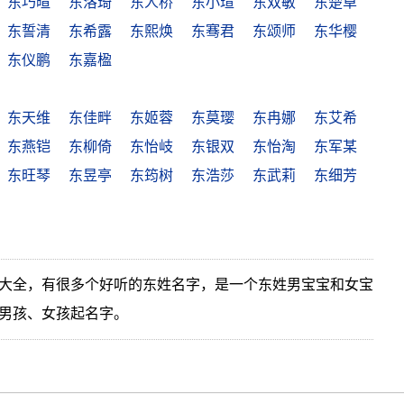
东巧暄
东洛琦
东人桥
东小瑄
东双敏
东楚卓
东誓清
东希露
东熙焕
东骞君
东颂师
东华樱
东仪鹏
东嘉楹
东天维
东佳畔
东姬蓉
东莫璎
东冉娜
东艾希
东燕铠
东柳倚
东怡岐
东银双
东怡淘
东军某
东旺琴
东昱亭
东筠树
东浩莎
东武莉
东细芳
大全，有很多个好听的东姓名字，是一个东姓男宝宝和女宝
男孩、女孩起名字。