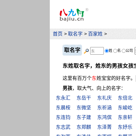
首页
>
取名字
>
百家姓
>
取名字
姓
名
公司
东姓取名字，姓东的男孩女孩
这里有百万个
东
姓宝宝的好名字。
男孩
，取大气、向上的名字：
东永汇
东岳干
东礼庆
东倍北
东晨桉
东微坚
东祈涵
东峻屹
东连钧
东子建
东鸿傧
东亲轩
东志武
东郑麒
东泽菁
东妤乐