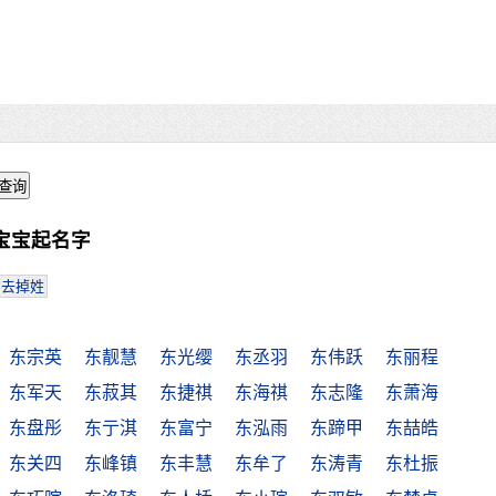
宝宝起名字
去掉姓
东宗英
东靓慧
东光缨
东丞羽
东伟跃
东丽程
东军天
东菽其
东捷祺
东海祺
东志隆
东萧海
东盘彤
东亍淇
东富宁
东泓雨
东蹄甲
东喆皓
东关四
东峰镇
东丰慧
东牟了
东涛青
东杜振