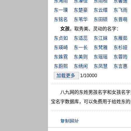
东淘雨
东溱佳
东雨桓
东馨遥
东一璞
东楚豪
东云缳
东飞雨
东铭名
东苇华
东田硕
东晋萌
女孩
，取秀美、灵动的名字：
东贞如
东适蕊
东江妹
东雁茹
东瑛崎
东一长
东梵雅
东杉娅
东姝霓
东美则
东瑶瑶
东蓉筠
东蔚熙
东绣闲
东凤慧
东言惠
加载更多
1/10000
八九网的东姓男孩名字和女孩名字
宝名字数据库，可以免费用于给姓东的